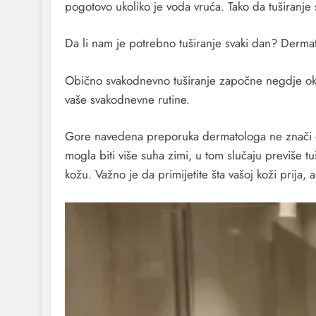
pogotovo ukoliko je voda vruća. Tako da tuširanje 
Da li nam je potrebno tuširanje svaki dan? Dermato
Obično svakodnevno tuširanje započne negdje oko p
vaše svakodnevne rutine.
Gore navedena preporuka dermatologa ne znači da 
mogla biti više suha zimi, u tom slučaju previše t
kožu. Važno je da primijetite šta vašoj koži prija, a