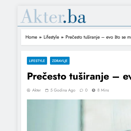
Home
Lifestyle
Prečesto tuširanje – evo što se 
LIFESTYLE
ZDRAVLJE
Prečesto tuširanje – e
Akter
5 Godina Ago
0
8 Mins