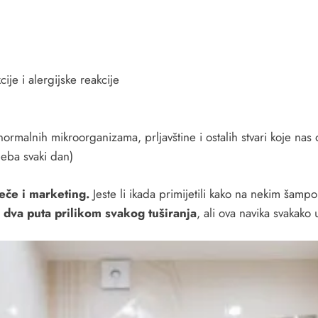
ije i alergijske reakcije
ormalnih mikroorganizama, prljavštine i ostalih stvari koje nas ok
eba svaki dan)
eče i marketing.
Jeste li ikada primijetili kako na nekim šamp
 dva puta prilikom svakog tuširanja
, ali ova navika svakak