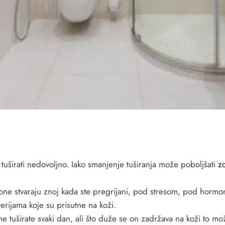
 tuširati nedovoljno. Iako smanjenje tuširanja može poboljšati
zd
 one stvaraju znoj kada ste pregrijani, pod stresom, pod hormona
rijama koje su prisutne na koži.
e ne tuširate svaki dan, ali što duže se on zadržava na koži to