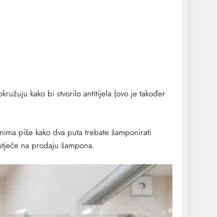
ružuju kako bi stvorilo antitijela (ovo je također
onima piše kako dva puta trebate šamponirati
o utječe na prodaju šampona.