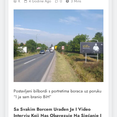
K
4 Godine Ago
0
3 Mins
Postavljeni bilbordi s portretima boraca uz poruku
“I ja sam branio BiH”
Sa Svakim Borcem Urađen Je I Video
Intervju Koji Nas Obavezuje Na Sjećanje I