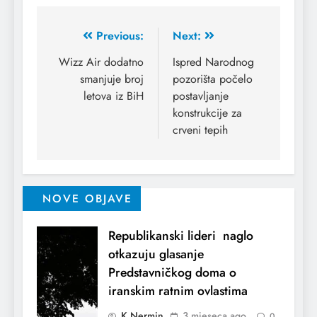
Previous:
Next:
Wizz Air dodatno
Ispred Narodnog
smanjuje broj
pozorišta počelo
letova iz BiH
postavljanje
konstrukcije za
crveni tepih
NOVE OBJAVE
Republikanski lideri naglo
otkazuju glasanje
Predstavničkog doma o
iranskim ratnim ovlastima
K Nermin
3 mjeseca ago
0