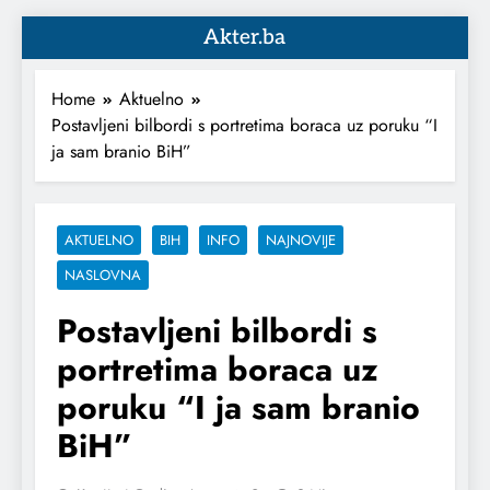
Akter.ba
Home
Aktuelno
Postavljeni bilbordi s portretima boraca uz poruku “I
ja sam branio BiH”
AKTUELNO
BIH
INFO
NAJNOVIJE
NASLOVNA
Postavljeni bilbordi s
portretima boraca uz
poruku “I ja sam branio
BiH”