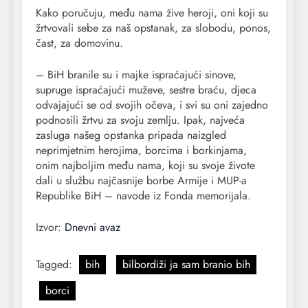
Kako poručuju, među nama žive heroji, oni koji su
žrtvovali sebe za naš opstanak, za slobodu, ponos,
čast, za domovinu.
– BiH branile su i majke ispraćajući sinove,
supruge ispraćajući muževe, sestre braću, djeca
odvajajući se od svojih očeva, i svi su oni zajedno
podnosili žrtvu za svoju zemlju. Ipak, najveća
zasluga našeg opstanka pripada naizgled
neprimjetnim herojima, borcima i borkinjama,
onim najboljim među nama, koji su svoje živote
dali u službu najčasnije borbe Armije i MUP-a
Republike BiH – navode iz Fonda memorijala.
Izvor:
Dnevni avaz
Tagged:
bih
bilbordiži ja sam branio bih
borci