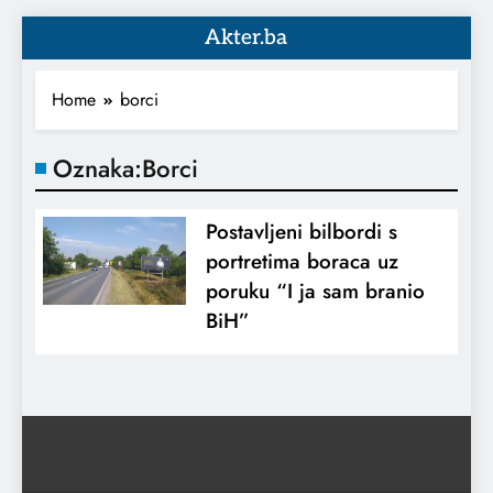
Akter.ba
Home
borci
Oznaka:
Borci
Postavljeni bilbordi s
portretima boraca uz
poruku “I ja sam branio
BiH”