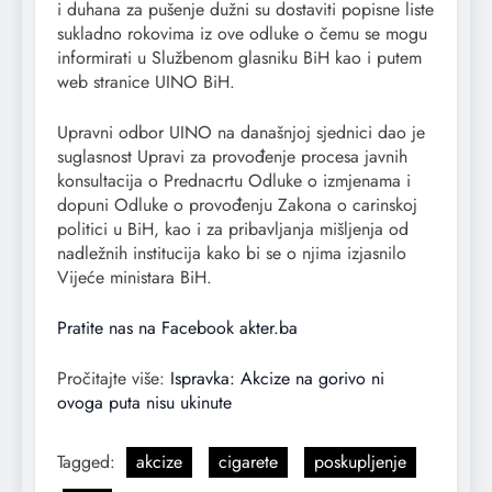
i duhana za pušenje dužni su dostaviti popisne liste
sukladno rokovima iz ove odluke o čemu se mogu
informirati u Službenom glasniku BiH kao i putem
web stranice UINO BiH.
Upravni odbor UINO na današnjoj sjednici dao je
suglasnost Upravi za provođenje procesa javnih
konsultacija o Prednacrtu Odluke o izmjenama i
dopuni Odluke o provođenju Zakona o carinskoj
politici u BiH, kao i za pribavljanja mišljenja od
nadležnih institucija kako bi se o njima izjasnilo
Vijeće ministara BiH.
Pratite nas na Facebook akter.ba
Pročitajte više:
Ispravka: Akcize na gorivo ni
ovoga puta nisu ukinute
Tagged:
akcize
cigarete
poskupljenje