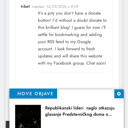
tvbet
napisao:
12/03/2026 u 8:09
It’s a pity you don’t have a donate
button! I’d without a doubt donate to
this brilliant blog! I guess for now i’ll
settle for bookmarking and adding
your RSS feed to my Google
account. I look forward to fresh
updates and will share this website
with my Facebook group. Chat soon!
Comments are closed.
NOVE OBJAVE
Republikanski lideri naglo otkazuju
glasanje Predstavničkog doma o
iranskim ratnim ovlastima