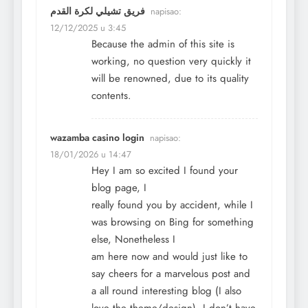
فريق تشيلي لكرة القدم
napisao:
12/12/2025 u 3:45
Because the admin of this site is
working, no question very quickly it
will be renowned, due to its quality
contents.
wazamba casino login
napisao:
18/01/2026 u 14:47
Hey I am so excited I found your
blog page, I
really found you by accident, while I
was browsing on Bing for something
else, Nonetheless I
am here now and would just like to
say cheers for a marvelous post and
a all round interesting blog (I also
love the theme/design), I don’t have