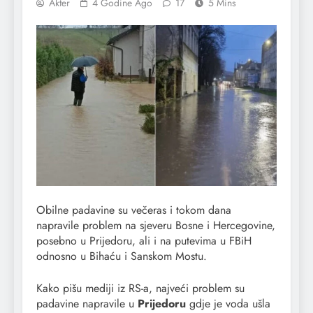
Akter
4 Godine Ago
17
5 Mins
Obilne padavine su večeras i tokom dana
napravile problem na sjeveru Bosne i Hercegovine,
posebno u Prijedoru, ali i na putevima u FBiH
odnosno u Bihaću i Sanskom Mostu.
Kako pišu mediji iz RS-a, najveći problem su
padavine napravile u
Prijedoru
gdje je voda ušla