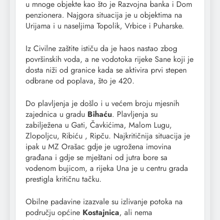
u mnoge objekte kao što je Razvojna banka i Dom
penzionera. Najgora situacija je u objektima na
Urijama i u naseljima Topolik, Vrbice i Puharske.
Iz Civilne zaštite ističu da je haos nastao zbog
površinskih voda, a ne vodotoka rijeke Sane koji je
dosta niži od granice kada se aktivira prvi stepen
odbrane od poplava, što je 420.
Do plavljenja je došlo i u većem broju mjesnih
zajednica u gradu
Bihaću
. Plavljenja su
zabilježena u Gati, Čavkićima, Malom Lugu,
Zlopoljcu, Ribiću , Ripču. Najkritičnija situacija je
ipak u MZ Orašac gdje je ugrožena imovina
građana i gdje se mještani od jutra bore sa
vodenom bujicom, a rijeka Una je u centru grada
prestigla kritičnu tačku.
Obilne padavine izazvale su izlivanje potoka na
području općine
Kostajnica
, ali nema