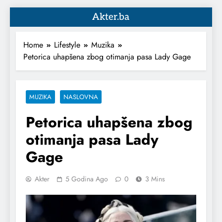
Akter.ba
Home
Lifestyle
Muzika
Petorica uhapšena zbog otimanja pasa Lady Gage
MUZIKA
NASLOVNA
Petorica uhapšena zbog
otimanja pasa Lady
Gage
Akter
5 Godina Ago
0
3 Mins