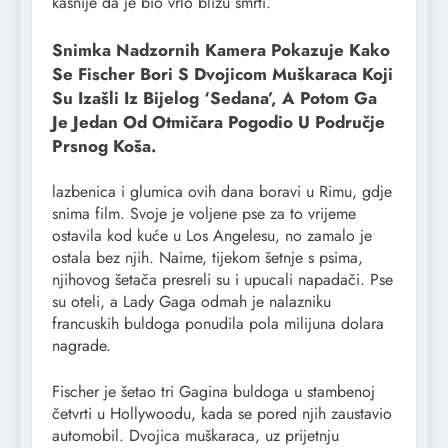
kasnije da je bio vrlo blizu smrti.
Snimka Nadzornih Kamera Pokazuje Kako
Se Fischer Bori S Dvojicom Muškaraca Koji
Su Izašli Iz Bijelog ‘sedana’, A Potom Ga
Je Jedan Od Otmičara Pogodio U Područje
Prsnog Koša.
lazbenica i glumica ovih dana boravi u Rimu, gdje
snima film. Svoje je voljene pse za to vrijeme
ostavila kod kuće u Los Angelesu, no zamalo je
ostala bez njih. Naime, tijekom šetnje s psima,
njihovog šetača presreli su i upucali napadači. Pse
su oteli, a Lady Gaga odmah je nalazniku
francuskih buldoga ponudila pola milijuna dolara
nagrade.
Fischer je šetao tri Gagina buldoga u stambenoj
četvrti u Hollywoodu, kada se pored njih zaustavio
automobil. Dvojica muškaraca, uz prijetnju