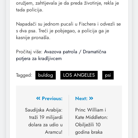
oružjem, zahtijevala je da preda životinje, rekla je
tada policija.
Napadači su jednom pucali u Fischera i odvezli se
s dva psa. Treći je pobjegao, a policija ga je
kasnije pronašla.
Pročitaj više:
Avazova patrola / Dramatična
potjera za kradljivcem
Tagged:
buldog
LOS ANGELES
psi
Previous:
Next:
Saudijska Arabija:
Princ William i
traži 19 milijardi
Kate Middleton:
dolara za udio u
Obilježili 10
Aramcu!
godina braka