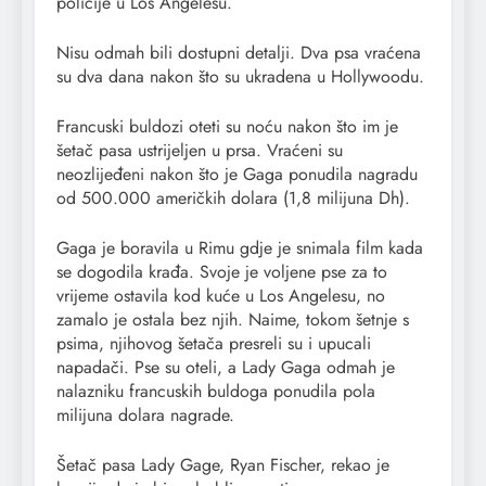
policije u Los Angelesu.
Nisu odmah bili dostupni detalji. Dva psa vraćena
su dva dana nakon što su ukradena u Hollywoodu.
Francuski buldozi oteti su noću nakon što im je
šetač pasa ustrijeljen u prsa. Vraćeni su
neozlijeđeni nakon što je Gaga ponudila nagradu
od 500.000 američkih dolara (1,8 milijuna Dh).
Gaga je boravila u Rimu gdje je snimala film kada
se dogodila krađa. Svoje je voljene pse za to
vrijeme ostavila kod kuće u Los Angelesu, no
zamalo je ostala bez njih. Naime, tokom šetnje s
psima, njihovog šetača presreli su i upucali
napadači. Pse su oteli, a Lady Gaga odmah je
nalazniku francuskih buldoga ponudila pola
milijuna dolara nagrade.
Šetač pasa Lady Gage, Ryan Fischer, rekao je