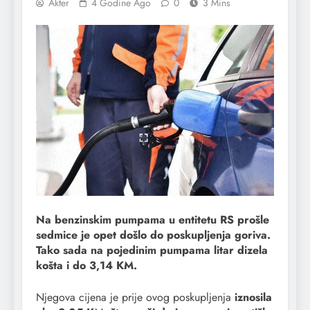
Akter
4 Godine Ago
0
3 Mins
Na benzinskim pumpama u entitetu RS prošle
sedmice je opet došlo do poskupljenja goriva.
Tako sada na pojedinim pumpama litar dizela
košta i do 3,14 KM.
Njegova cijena je prije ovog poskupljenja
iznosila