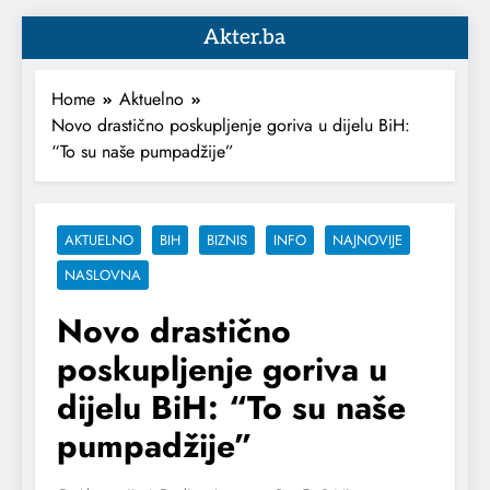
Akter.ba
Home
Aktuelno
Novo drastično poskupljenje goriva u dijelu BiH:
“To su naše pumpadžije”
AKTUELNO
BIH
BIZNIS
INFO
NAJNOVIJE
NASLOVNA
Novo drastično
poskupljenje goriva u
dijelu BiH: “To su naše
pumpadžije”