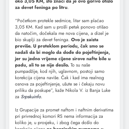
oko 3,05 KM, što znači da je ovo gorivo otišlo
za devet feninga po litru
.
“Početkom protekle sedmice, litar sam plaćao
3,05 KM. Kad sam u prošli petak ponovo otišao
da natočim, dočekala me nova cijena, a dizel je
bio skuplji za devet feninga.
Ovo je zaista
previše. U proteklom periodu, čak smo se
nadali da bi moglo da dođe do pojeftinjenja,
jer su jedno vrijeme cijene sirove nafte bile u
padu, ali to se nije desilo.
To su naše
pumpadžije, kod njih, uglavnom, postoji samo
korekcija cijena naviše. Čak i kad ima realnog
osnova za pojeftinjenje, ušute se i čekaju novu
priliku da poskupe”, kaže Nikola V. iz Banja Luke
za
Srpskuinfo
.
Iz Grupacije za promet naftom i naftnim derivatima
pri privrednoj komori RS nema informacija za
koliko je, u prosjeku, i zbog čega došlo do
korekcije cijena
na benzinskim pumpama u