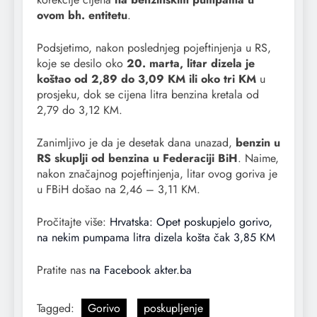
ovom bh. entitetu
.
Podsjetimo, nakon poslednjeg pojeftinjenja u RS,
koje se desilo oko
20. marta, litar dizela je
koštao od 2,89 do 3,09 KM ili oko tri KM
u
prosjeku, dok se cijena litra benzina kretala od
2,79 do 3,12 KM.
Zanimljivo je da je desetak dana unazad,
benzin u
RS skuplji od benzina u Federaciji BiH
. Naime,
nakon značajnog pojeftinjenja, litar ovog goriva je
u FBiH došao na 2,46 – 3,11 KM.
Pročitajte više:
Hrvatska: Opet poskupjelo gorivo,
na nekim pumpama litra dizela košta čak 3,85 KM
Pratite nas
na Facebook akter.ba
Tagged:
Gorivo
poskupljenje