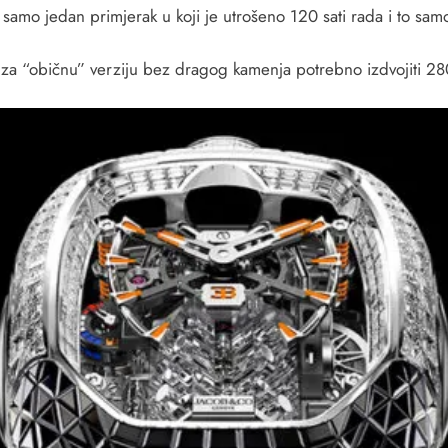
samo jedan primjerak u koji je utrošeno 120 sati rada i to samo
je za “običnu” verziju bez dragog kamenja potrebno izdvojiti 2