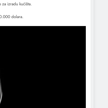
 za izradu kućišta.
80.000 dolara.