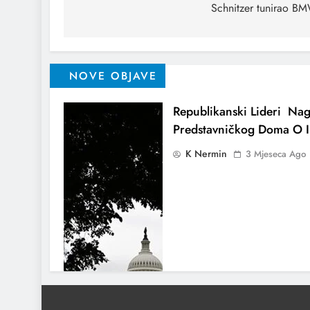
Schnitzer tunirao B
NOVE OBJAVE
Republikanski Lideri Nag
Predstavničkog Doma O I
K Nermin
3 Mjeseca Ago