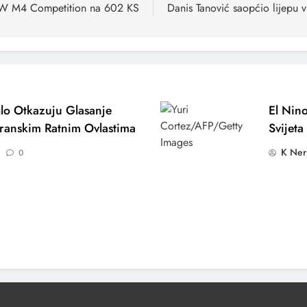
MW M4 Competition na 602 KS
Danis Tanović saopćio lijepu v
lo Otkazuju Glasanje
El Nino
ranskim Ratnim Ovlastima
Svijeta
K Ner
0