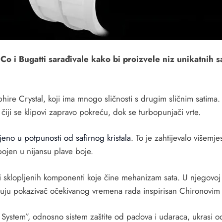
o i Bugatti sarađivale kako bi proizvele niz unikatnih 
ire Crystal, koji ima mnogo sličnosti s drugim sličnim satima
ji se klipovi zapravo pokreću, dok se turbopunjači vrte.
jeno u potpunosti od safirnog kristala
. To je zahtijevalo višemj
bojen u nijansu plave boje.
i sklopljenih komponenti koje čine mehanizam sata. U njegovoj i
ljučuju pokazivač očekivanog vremena rada inspirisan Chironovim 
 System”, odnosno sistem zaštite od padova i udaraca, ukrasi o