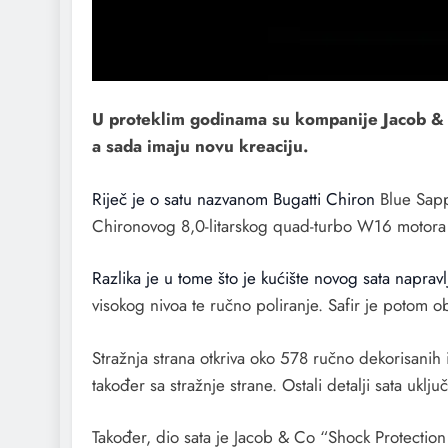
U proteklim godinama su kompanije Jacob & C
a sada imaju novu kreaciju.
Riječ je o satu nazvanom Bugatti Chiron
Blue Sapph
Chironovog 8,0-litarskog quad-turbo W16 motora či
Razlika je u tome što je kućište novog sata napravl
visokog nivoa te ručno poliranje. Safir je potom o
Stražnja strana otkriva oko 578 ručno dekorisanih 
također sa stražnje strane. Ostali detalji sata uk
Također, dio sata je Jacob & Co “Shock Protection