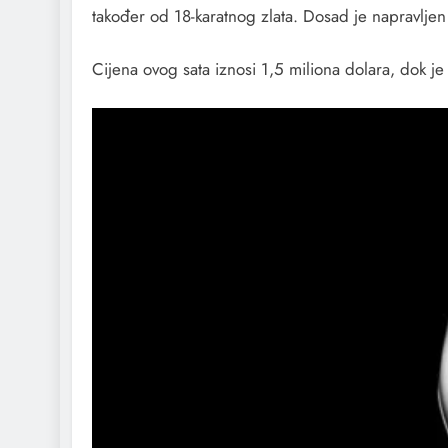
također od 18-karatnog zlata. Dosad je napravljen 
Cijena ovog sata iznosi 1,5 miliona dolara, dok 