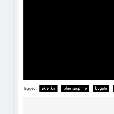
Tagged:
akter.ba
blue sapphire
bugatii