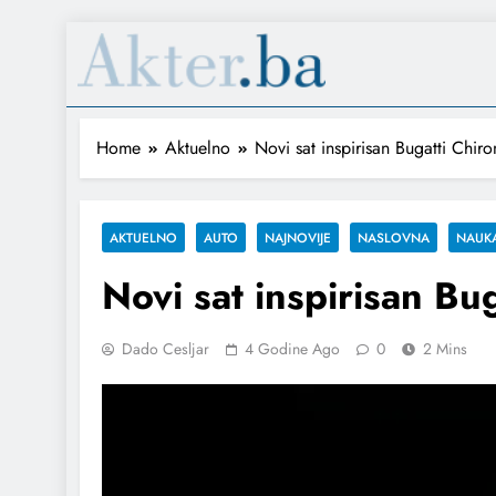
Home
Aktuelno
Novi sat inspirisan Bugatti Chir
AKTUELNO
AUTO
NAJNOVIJE
NASLOVNA
NAUKA
Novi sat inspirisan Bu
Dado Cesljar
4 Godine Ago
0
2 Mins