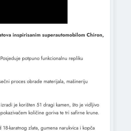
satova inspirisanim superautomobilom Chiron,
. Posjeduje potpuno funkcionalnu repliku
esečni proces obrade materijala, mašineriju
zradi je korišten 51 dragi kamen, što je vidljivo
pokazivačem količine goriva te tri safirne krune.
d 18-karatnog zlata, gumena narukvica i kopča