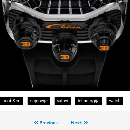
jacob&co
najnovije
satovi
tehnologija
watch
Previous:
Next: