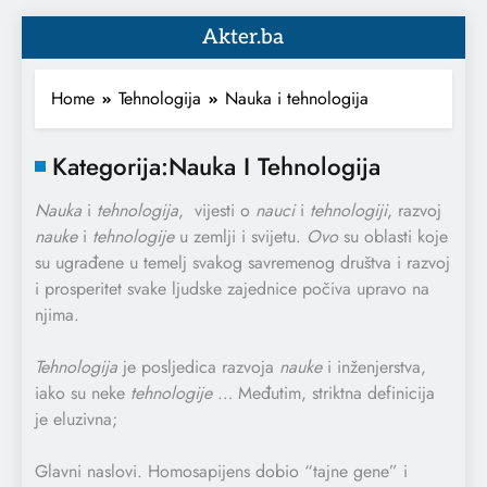
Akter.ba
Home
Tehnologija
Nauka i tehnologija
Kategorija:
Nauka I Tehnologija
Nauka
i
tehnologija
, vijesti o
nauci
i
tehnologiji
, razvoj
nauke
i
tehnologije
u zemlji i svijetu.
Ovo
su oblasti koje
su ugrađene u temelj svakog savremenog društva i razvoj
i prosperitet svake ljudske zajednice počiva upravo na
njima.
Tehnologija
je posljedica razvoja
nauke
i inženjerstva,
iako su neke
tehnologije
… Međutim, striktna definicija
je eluzivna;
Glavni naslovi. Homosapijens dobio “tajne gene” i