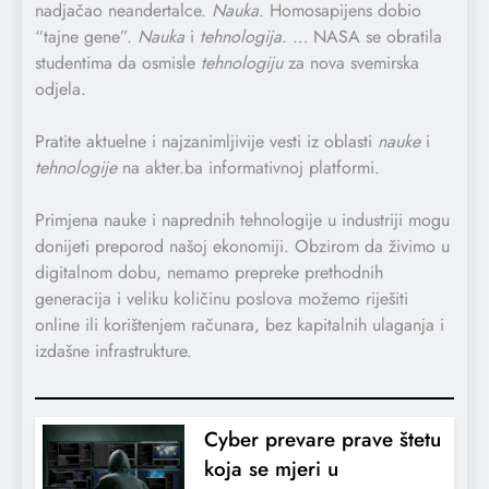
nadjačao neandertalce.
Nauka
. Homosapijens dobio
“tajne gene”.
Nauka
i
tehnologija
. … NASA se obratila
studentima da osmisle
tehnologiju
za nova svemirska
odjela.
Pratite aktuelne i najzanimljivije vesti iz oblasti
nauke
i
tehnologije
na akter.ba informativnoj platformi.
Primjena nauke i naprednih tehnologije u industriji mogu
donijeti preporod našoj ekonomiji. Obzirom da živimo u
digitalnom dobu, nemamo prepreke prethodnih
generacija i veliku količinu poslova možemo riješiti
online ili korištenjem računara, bez kapitalnih ulaganja i
izdašne infrastrukture.
Cyber prevare prave štetu
koja se mjeri u