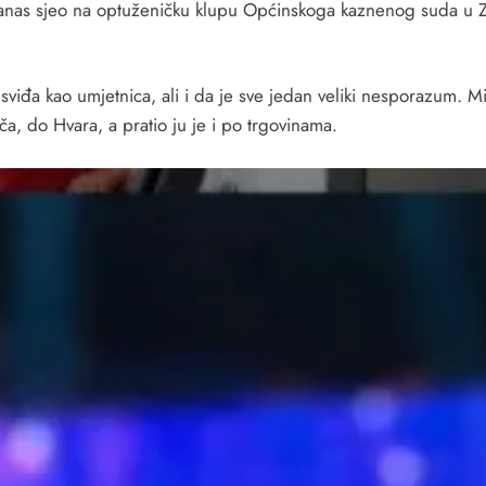
danas sjeo na optuženičku klupu Općinskoga kaznenog suda u Za
viđa kao umjetnica, ali i da je sve jedan veliki nesporazum. Mi
a, do Hvara, a pratio ju je i po trgovinama.