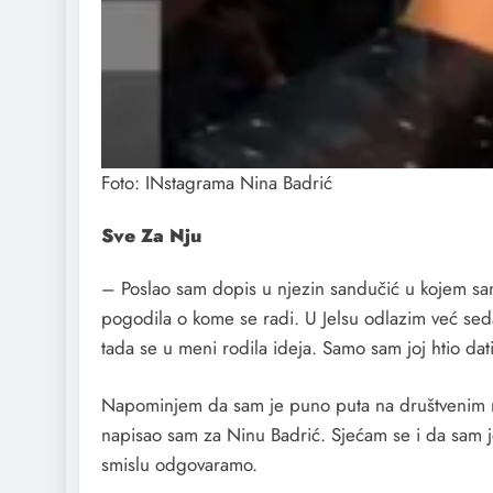
Foto: INstagrama Nina Badrić
Sve Za Nju
– Poslao sam dopis u njezin sandučić u kojem sam
pogodila o kome se radi. U Jelsu odlazim već sedam
tada se u meni rodila ideja. Samo sam joj htio dat
Napominjem da sam je puno puta na društvenim mre
napisao sam za Ninu Badrić. Sjećam se i da sam je
smislu odgovaramo.