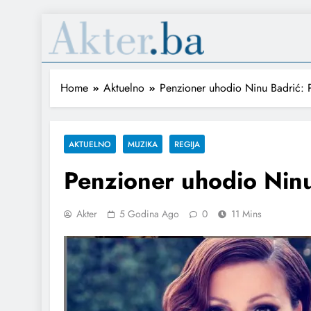
Home
Aktuelno
Penzioner uhodio Ninu Badrić: Prij
AKTUELNO
MUZIKA
REGIJA
Penzioner uhodio Ninu Ba
Akter
5 Godina Ago
0
11 Mins