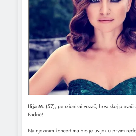
Ilija M
. (57), penzionisai vozač, hrvatskoj pjevači
Badrić!
Na njezinim koncertima bio je uvijek u prvim red