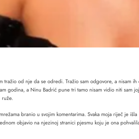
 tražio od nje da se odredi. Tražio sam odgovore, a nisam ih 
 godina, a Ninu Badrić pune tri tamo nisam vidio niti sam joj u 
i ruže.
žama branio u svojim komentarima. Svaka moja riječ je išla njo
dnom objavio na njezinoj stranici pjesmu koju je ona pohvalila