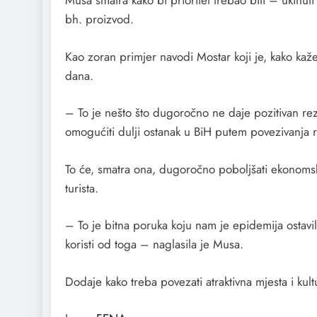
Musa smatra kako bi prioritet trebao biti – ukinuti 
bh. proizvod.
Kao zoran primjer navodi Mostar koji je, kako kaž
dana.
– To je nešto što dugoročno ne daje pozitivan rezu
omogućiti dulji ostanak u BiH putem povezivanja ra
To će, smatra ona, dugoročno poboljšati ekonomske 
turista.
– To je bitna poruka koju nam je epidemija osta
koristi od toga – naglasila je Musa.
Dodaje kako treba povezati atraktivna mjesta i ku