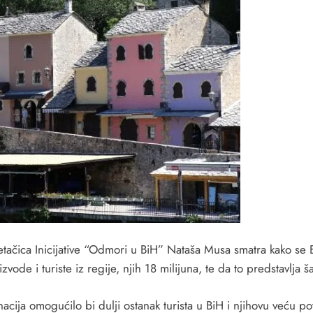
tačica Inicijative “Odmori u BiH” Nataša Musa smatra kako se Bo
izvode i turiste iz regije, njih 18 milijuna, te da to predstavlja 
nacija omogućilo bi dulji ostanak turista u BiH i njihovu veću po