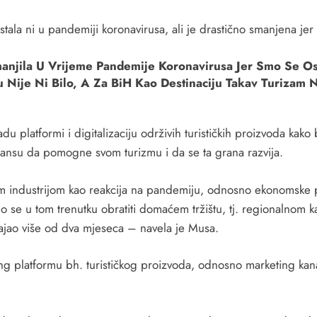
 stala ni u pandemiji koronavirusa, ali je drastično smanjena je
Smanjila U Vrijeme Pandemije Koronavirusa Jer Smo Se O
 Nije Ni Bilo, A Za BiH Kao Destinaciju Takav Turizam 
u platformi i digitalizaciju održivih turističkih proizvoda kako bi
u šansu da pomogne svom turizmu i da se ta grana razvija.
m industrijom kao reakcija na pandemiju, odnosno ekonomske po
alo se u tom trenutku obratiti domaćem tržištu, tj. regionalnom 
rajao više od dva mjeseca – navela je Musa.
eting platformu bh. turističkog proizvoda, odnosno marketing ka