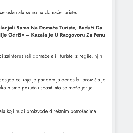
r se oslanjala samo na domaće turiste.
slanjali Samo Na Domaće Turiste, Budući Da
Nije Održiv – Kazala Je U Razgovoru Za Fenu
 zainteresirali domaće ali i turiste iz regije, njih
sljedice koje je pandemija donosila, proizišla je
kako bismo pokušali spasiti što se može jer je
nala koji nudi proizvode direktnim potrošačima