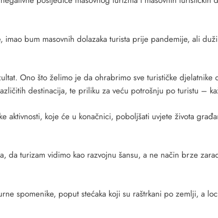
negativne posljedice masovnog turizma i masovnih turističkih dolaz
e, imao bum masovnih dolazaka turista prije pandemije, ali du
ltat. Ono što želimo je da ohrabrimo sve turističke djelatnike da
zličitih destinacija, te priliku za veću potrošnju po turistu – 
aktivnosti, koje će u konačnici, poboljšati uvjete života građana
vila, da turizam vidimo kao razvojnu šansu, a ne način brze 
lturne spomenike, poput stećaka koji su raštrkani po zemlji, a 