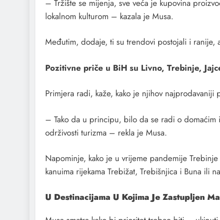
– Tržište se mijenja, sve veća je kupovina proizv
lokalnom kulturom – kazala je Musa.
Međutim, dodaje, ti su trendovi postojali i ranije
Pozitivne priče u BiH su Livno, Trebinje, Jajc
Primjera radi, kaže, kako je njihov najprodavanij
– Tako da u principu, bilo da se radi o domaćim il
održivosti turizma – rekla je Musa.
Napominje, kako je u vrijeme pandemije Trebinje b
kanuima rijekama Trebižat, Trebišnjica i Buna ili 
U Destinacijama U Kojima Je Zastupljen Ma