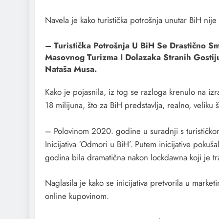
Navela je kako turistička potrošnja unutar BiH nije
– Turistička Potrošnja U BiH Se Drastično 
Masovnog Turizma I Dolazaka Stranih Gostiju
Nataša Musa.
Kako je pojasnila, iz tog se razloga krenulo na izrad
18 milijuna, što za BiH predstavlja, realno, velik
– Polovinom 2020. godine u suradnji s turističko
Inicijativa ‘Odmori u BiH’. Putem inicijative pokuš
godina bila dramatična nakon lockdawna koji je t
Naglasila je kako se inicijativa pretvorila u mark
online kupovinom.