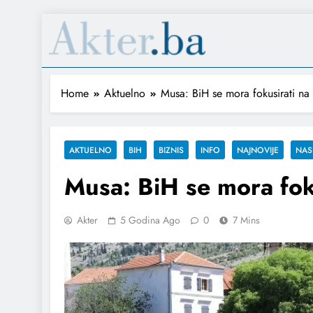
Home
Aktuelno
Musa: BiH se mora fokusirati na a
AKTUELNO
BIH
BIZNIS
INFO
NAJNOVIJE
NAS
Musa: BiH se mora foku
Akter
5 Godina Ago
0
7 Mins