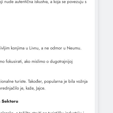
i nude autentična iskustva, a koja se povezuju s
s divljim konjima u Livnu, a ne odmor u Neumu.
mo fokusirati, ako mislimo o dugotrajnijoj
onalne turiste. Također, popularna je bila vožnja
ednjačilo je, kaže, Jajce.
m Sektoru