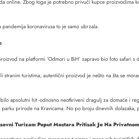
oda online. Zbog toga je potrebno privući kupce proizvodima koj
, a pandemija koronavirusa to je samo ubrzala.
e
i proizvod na platformi ‘Odmori u BiH’ zapravo bio foto safari 
i stranim turistima, autentični proizvod je nešto na šta se mora
ilo apsolutni hit -odnosno neotkriveni dragulj za domaće i regi
na parku prirode na Kravicama. No po broju dnevnih dolazaka, pr
sovni Turizam Poput Mostara Pritisak Je Na Privatno