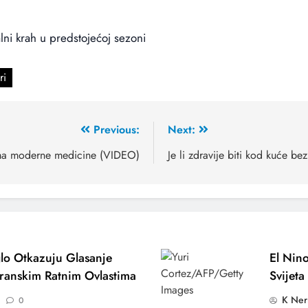
talni krah u predstojećoj sezoni
ri
Previous:
Next:
nema moderne medicine (VIDEO)
Je li zdravije biti kod kuće b
lo Otkazuju Glasanje
El Nino
ranskim Ratnim Ovlastima
Svijeta
K Ner
0