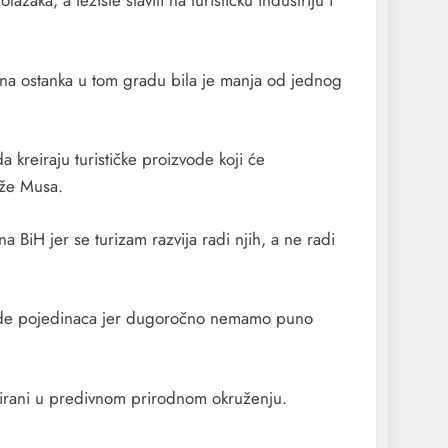
aka, a težište staviti na turističku industriju i
žina ostanka u tom gradu bila je manja od jednog
 kreiraju turističke proizvode koji će
kaže Musa.
 BiH jer se turizam razvija radi njih, a ne radi
zarade pojedinaca jer dugoročno nemamo puno
locirani u predivnom prirodnom okruženju.