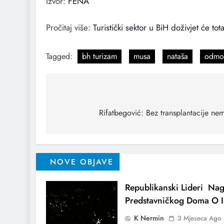
Izvor:
FENA
Pročitaj više:
Turistički sektor u BiH doživjet će to
Tagged:
bh turizam
musa
nataša
odmo
Rifatbegović: Bez transplantacije 
NOVE OBJAVE
Republikanski Lideri Nag
Predstavničkog Doma O I
K Nermin
3 Mjeseca Ago