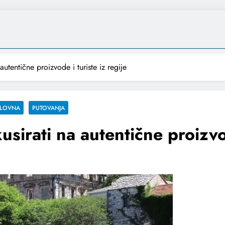
utentične proizvode i turiste iz regije
LOVNA
PUTOVANJA
sirati na autentične proizvod