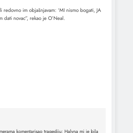
 Ali redovno im objašnjavam: ‘MI nismo bogati, JA
im dati novac”, rekao je O’Neal.
merama komentarisao tragediju: Halyna mi je bila