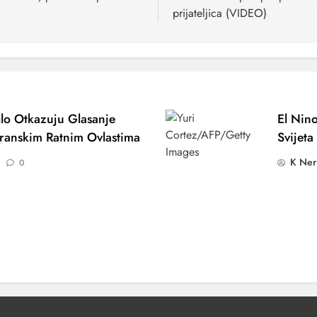
prijateljica (VIDEO)
lo Otkazuju Glasanje
El Nino
ranskim Ratnim Ovlastima
Svijeta
K Ner
0