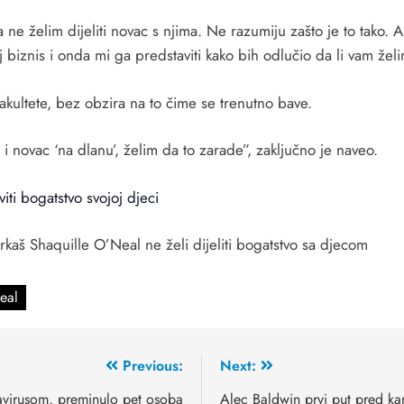
 ne želim dijeliti novac s njima. Ne razumiju zašto je to tako.
j biznis i onda mi ga predstaviti kako bih odlučio da li vam žel
kultete, bez obzira na to čime se trenutno bave.
 i novac ‘na dlanu’, želim da to zarade”, zaključno je naveo.
viti bogatstvo svojoj djeci
kaš Shaquille O’Neal ne želi dijeliti bogatstvo sa djecom
eal
Previous:
Next:
avirusom, preminulo pet osoba
Alec Baldwin prvi put pred ka