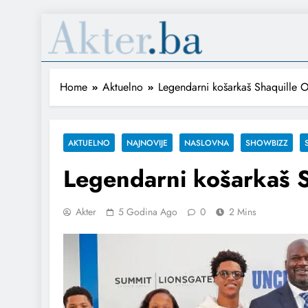
Home
Aktuelno
Legendarni košarkaš Shaquille O’
AKTUELNO
NAJNOVIJE
NASLOVNA
SHOWBIZZ
Legendarni košarkaš Sh
Akter
5 Godina Ago
0
2 Mins