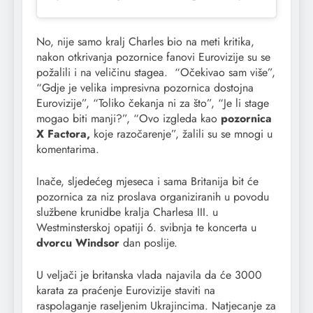
No, nije samo kralj Charles bio na meti kritika,
nakon otkrivanja pozornice fanovi Eurovizije su se
požalili i na veličinu stagea. “Očekivao sam više”,
“Gdje je velika impresivna pozornica dostojna
Eurovizije”, “Toliko čekanja ni za što”, “Je li stage
mogao biti manji?”, “Ovo izgleda kao
pozornica
X Factora,
koje razočarenje”, žalili su se mnogi u
komentarima.
Inače, sljedećeg mjeseca i sama Britanija bit će
pozornica za niz proslava organiziranih u povodu
službene krunidbe kralja Charlesa III. u
Westminsterskoj opatiji 6. svibnja te koncerta u
dvorcu Windsor
dan poslije.
U veljači je britanska vlada najavila da će 3000
karata za praćenje Eurovizije staviti na
raspolaganje raseljenim Ukrajincima. Natjecanje za