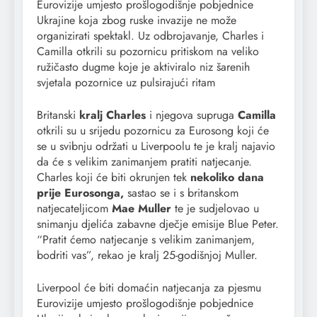
Eurovizije umjesto prošlogodišnje pobjednice
Ukrajine koja zbog ruske invazije ne može
organizirati spektakl. Uz odbrojavanje, Charles i
Camilla otkrili su pozornicu pritiskom na veliko
ružičasto dugme koje je aktiviralo niz šarenih
svjetala pozornice uz pulsirajući ritam
Britanski
kralj Charles
i njegova supruga
Camilla
otkrili su u srijedu pozornicu za Eurosong koji će
se u svibnju održati u Liverpoolu te je kralj najavio
da će s velikim zanimanjem pratiti natjecanje.
Charles koji će biti okrunjen tek
nekoliko dana
prije Eurosonga,
sastao se i s britanskom
natjecateljicom
Mae Muller
te je sudjelovao u
snimanju djelića zabavne dječje emisije Blue Peter.
“Pratit ćemo natjecanje s velikim zanimanjem,
bodriti vas”, rekao je kralj 25-godišnjoj Muller.
Liverpool će biti domaćin natjecanja za pjesmu
Eurovizije umjesto prošlogodišnje pobjednice