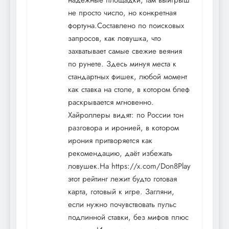
надёжные площадки, там выигрыш
не просто число, но конкретная
фортуна.Составлено по поисковых
запросов, как ловушка, что
захватывает самые свежие веяния
по рунете. Здесь минуя места к
стандартных фишек, любой момент
как ставка на столе, в котором блеф
раскрывается мгновенно.
Хайроллеры видят: по России тон
разговора и иронией, в котором
ирония притворяется как
рекомендацию, даёт избежать
ловушек.На
https://x.com/Don8Play
этот рейтинг лежит будто готовая
карта, готовый к игре. Загляни,
если нужно почувствовать пульс
подлинной ставки, без мифов плюс