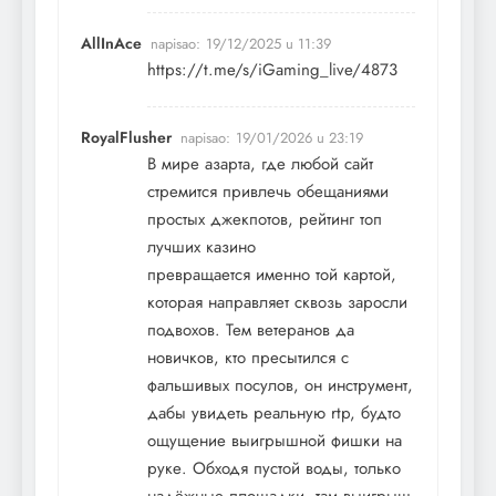
AllInAce
napisao:
19/12/2025 u 11:39
https://t.me/s/iGaming_live/4873
RoyalFlusher
napisao:
19/01/2026 u 23:19
В мире азарта, где любой сайт
стремится привлечь обещаниями
простых джекпотов, рейтинг топ
лучших казино
превращается именно той картой,
которая направляет сквозь заросли
подвохов. Тем ветеранов да
новичков, кто пресытился с
фальшивых посулов, он инструмент,
дабы увидеть реальную rtp, будто
ощущение выигрышной фишки на
руке. Обходя пустой воды, только