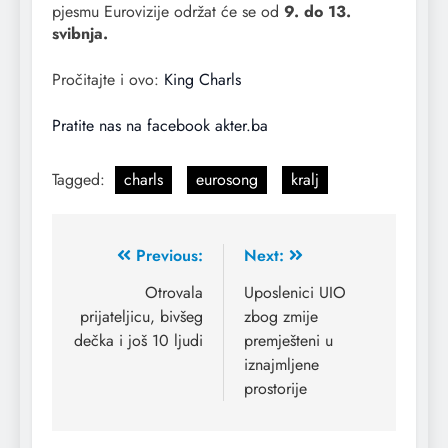
pjesmu Eurovizije održat će se od
9. do 13.
svibnja.
Pročitajte i ovo:
King Charls
Pratite nas na facebook akter.ba
Tagged:
charls
eurosong
kralj
Previous:
Next:
Otrovala
Uposlenici UIO
prijateljicu, bivšeg
zbog zmije
dečka i još 10 ljudi
premješteni u
iznajmljene
prostorije