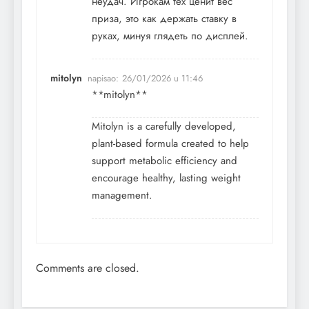
неудач. Игрокам тех ценит вес
приза, это как держать ставку в
руках, минуя глядеть по дисплей.
mitolyn
napisao:
26/01/2026 u 11:46
**mitolyn**
Mitolyn is a carefully developed,
plant-based formula created to help
support metabolic efficiency and
encourage healthy, lasting weight
management.
Comments are closed.