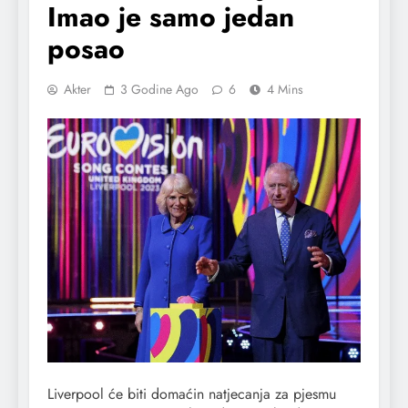
Imao je samo jedan
posao
Akter
3 Godine Ago
6
4 Mins
Liverpool će biti domaćin natjecanja za pjesmu