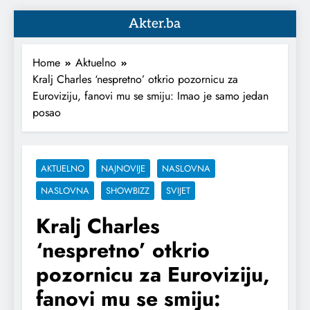
Akter.ba
Home
Aktuelno
Kralj Charles ‘nespretno’ otkrio pozornicu za
Euroviziju, fanovi mu se smiju: Imao je samo jedan
posao
AKTUELNO
NAJNOVIJE
NASLOVNA
NASLOVNA
SHOWBIZZ
SVIJET
Kralj Charles
‘nespretno’ otkrio
pozornicu za Euroviziju,
fanovi mu se smiju: