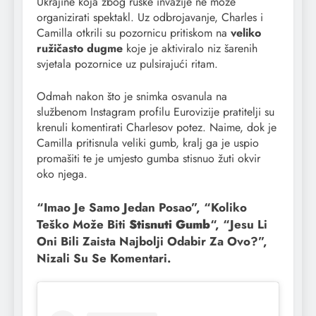
Ukrajine koja zbog ruske invazije ne može
organizirati spektakl. Uz odbrojavanje, Charles i
Camilla otkrili su pozornicu pritiskom na
veliko
ružičasto dugme
koje je aktiviralo niz šarenih
svjetala pozornice uz pulsirajući ritam.
Odmah nakon što je snimka osvanula na
službenom Instagram profilu Eurovizije pratitelji su
krenuli komentirati Charlesov potez. Naime, dok je
Camilla pritisnula veliki gumb, kralj ga je uspio
promašiti te je umjesto gumba stisnuo žuti okvir
oko njega.
“Imao Je Samo Jedan Posao”, “Koliko
Teško Može Biti
Stisnuti Gumb
“, “Jesu Li
Oni Bili Zaista Najbolji Odabir Za Ovo?”,
Nizali Su Se Komentari.