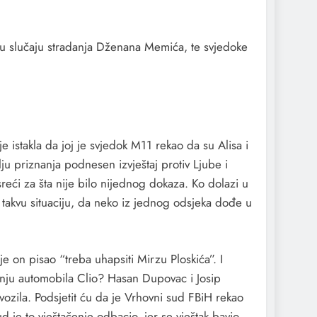
 u slučaju stradanja Dženana Memića, te svjedoke
 istakla da joj je svjedok M11 rekao da su Alisa i
ju priznanja podnesen izvještaj protiv Ljube i
sreći za šta nije bilo nijednog dokaza. Ko dolazi u
 takvu situaciju, da neko iz jednog odsjeka dođe u
je on pisao “treba uhapsiti Mirzu Ploskića”. I
ačenju automobila Clio? Hasan Dupovac i Josip
vozila. Podsjetit ću da je Vrhovni sud FBiH rekao
 je to vještačenje odbacio, jer se vještak bavio