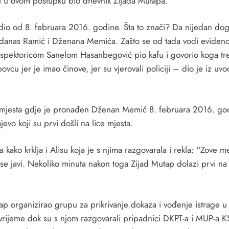
BiH u ovom postupku bio dnevnik Zijada Mutapa.
dio od 8. februara 2016. godine. Šta to znači? Da nijedan događ
 danas Ramić i Dženana Memića. Zašto se od tada vodi evidenci
pektoricom Sanelom Hasanbegović pio kafu i govorio koga treba
 jer je imao činove, jer su vjerovali policiji – dio je iz uvodn
 mjesta gdje je pronađen Dženan Memić 8. februara 2016. godine
jevo koji su prvi došli na lice mjesta.
ko krklja i Alisu koja je s njima razgovarala i rekla: “Zove me o
 se javi. Nekoliko minuta nakon toga Zijad Mutap dolazi prvi na 
utap organizirao grupu za prikrivanje dokaza i vođenje istrage 
ijeme dok su s njom razgovarali pripadnici DKPT-a i MUP-a KS, 