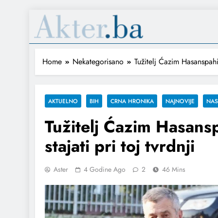
Home
Nekategorisano
Tužitelj Ćazim Hasanspahić
AKTUELNO
BIH
CRNA HRONIKA
NAJNOVIJE
NA
Tužitelj Ćazim Hasansp
stajati pri toj tvrdnji
Aster
4 Godine Ago
2
46 Mins