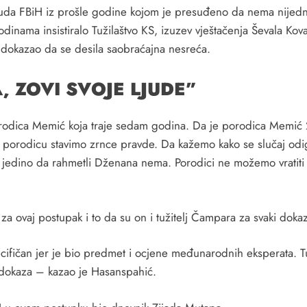
uda FBiH iz prošle godine kojom je presuđeno da nema nijedn
nama insistiralo Tužilaštvo KS, izuzev vještačenja Ševala Kovač
 dokazao da se desila saobraćajna nesreća.
, ZOVI SVOJE LJUDE”
rodica Memić koja traje sedam godina. Da je porodica Memić 201
 porodicu stavimo zrnce pravde. Da kažemo kako se slučaj odigr
 jedino da rahmetli Dženana nema. Porodici ne možemo vratiti 
 za ovaj postupak i to da su on i tužitelj Čampara za svaki doka
cifičan jer je bio predmet i ocjene međunarodnih eksperata. Tu
ju dokaza – kazao je Hasanspahić.