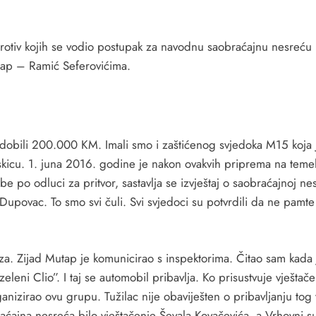
rotiv kojih se vodio postupak za navodnu saobraćajnu nesreću
utap – Ramić Seferovićima.
 dobili 200.000 KM. Imali smo i zaštićenog svjedoka M15 koja je
u skicu. 1. juna 2016. godine je nakon ovakvih priprema na temel
e po odluci za pritvor, sastavlja se izvještaj o saobraćajnoj ne
povac. To smo svi čuli. Svi svjedoci su potvrdili da ne pamte
kaza. Zijad Mutap je komunicirao s inspektorima. Čitao sam kada 
zeleni Clio”. I taj se automobil pribavlja. Ko prisustvuje vješt
nizirao ovu grupu. Tužilac nije obaviješten o pribavljanju tog 
aćajna nesreća bilo vještačenje Ševala Kovačevića, a Vrhovni sud