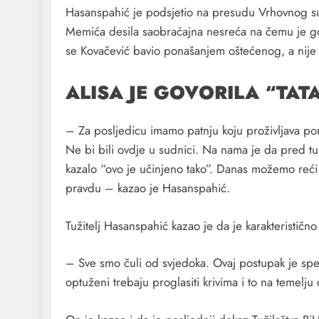
Hasanspahić je podsjetio na presudu Vrhovnog s
Memića desila saobraćajna nesreća na čemu je godi
se Kovačević bavio ponašanjem oštećenog, a nije
ALISA JE GOVORILA “TATA
– Za posljedicu imamo patnju koju proživljava po
Ne bi bili ovdje u sudnici. Na nama je da pred tu
kazalo “ovo je učinjeno tako”. Danas možemo reći
pravdu – kazao je Hasanspahić.
Tužitelj Hasanspahić kazao je da je karakteristično
– Sve smo čuli od svjedoka. Ovaj postupak je spe
optuženi trebaju proglasiti krivima i to na temel