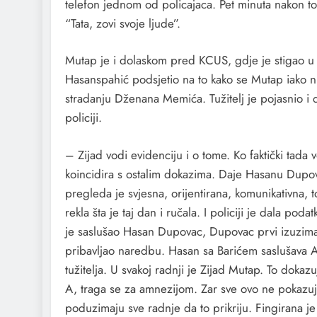
telefon jednom od policajaca. Pet minuta nakon tog
“Tata, zovi svoje ljude”.
Mutap je i dolaskom pred KCUS, gdje je stigao u v
Hasanspahić podsjetio na to kako se Mutap iako nije
stradanju Dženana Memića. Tužitelj je pojasnio i d
policiji.
– Zijad vodi evidenciju i o tome. Ko faktički tada
koincidira s ostalim dokazima. Daje Hasanu Dupovc
pregleda je svjesna, orijentirana, komunikativna, t
rekla šta je taj dan i ručala. I policiji je dala po
je saslušao Hasan Dupovac, Dupovac prvi izuzima v
pribavljao naredbu. Hasan sa Barićem saslušava Ali
tužitelja. U svakoj radnji je Zijad Mutap. To dokaz
A, traga se za amnezijom. Zar sve ovo ne pokazuje 
poduzimaju sve radnje da to prikriju. Fingirana je