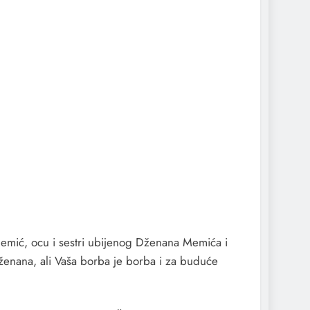
 Memić, ocu i sestri ubijenog Dženana Memića i
enana, ali Vaša borba je borba i za buduće