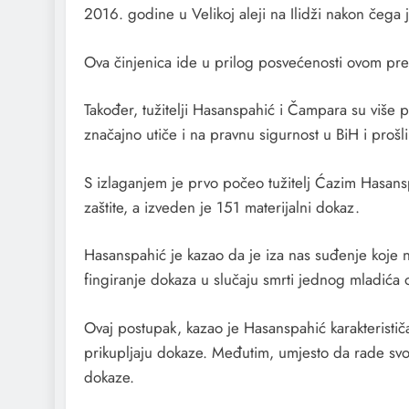
2016. godine u Velikoj aleji na Ilidži nakon čega
Ova činjenica ide u prilog posvećenosti ovom pre
Također, tužitelji Hasanspahić i Čampara su više 
značajno utiče i na pravnu sigurnost u BiH i prošl
S izlaganjem je prvo počeo tužitelj Ćazim Hasans
zaštite, a izveden je 151 materijalni dokaz.
Hasanspahić je kazao da je iza nas suđenje koje n
fingiranje dokaza u slučaju smrti jednog mladića o 
Ovaj postupak, kazao je Hasanspahić karakterističan
prikupljaju dokaze. Međutim, umjesto da rade svoj
dokaze.