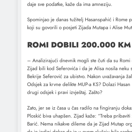
daje sve podatke, kaže da ima amneziju.
Spominjao je danas tužitelj Hasanspahić i Rome p
koji su govorili o posjeti Zijada Mutapa i Alise M
ROMI DOBILI 200.000 KM
– Analizirajući dnevnik mogli ste čuti da su Romi
Zijad bili kod Seferovića i da je Alisa nosila nek
Bekrije Seferović za ubistvo. Nakon uvažavanja žalb
Odsjek za krvne delikte MUP-a KS? Dolazi Hasan Du
drugi odsjek i pravi izvještaj. Zašto?
Zato, jer se iz časa u čas radilo na fingiranju do
Ploskić biva uhapšen. Zijad kaže: “Treba pribaviti 
Barić. Nema nikakve dileme da je Zijad Mutap orga
da je jedini dokaz da je u ovom slučaju bila saobr