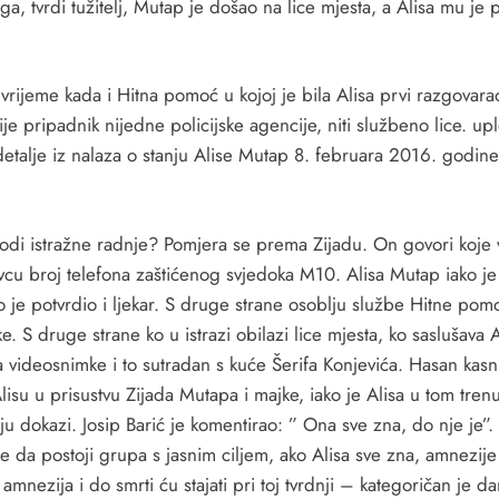
a, tvrdi tužitelj, Mutap je došao na lice mjesta, a Alisa mu je 
rijeme kada i Hitna pomoć u kojoj je bila Alisa prvi razgovara
 pripadnik nijedne policijske agencije, niti službeno lice. upleo
etalje iz nalaza o stanju Alise Mutap 8. februara 2016. godine,
 vodi istražne radnje? Pomjera se prema Zijadu. On govori koje v
u broj telefona zaštićenog svjedoka M10. Alisa Mutap iako je d
o je potvrdio i ljekar. S druge strane osoblju službe Hitne pomo
datke. S druge strane ko u istrazi obilazi lice mjesta, ko sasluš
ideosnimke i to sutradan s kuće Šerifa Konjevića. Hasan kasnij
su u prisustvu Zijada Mutapa i majke, iako je Alisa u tom trenu
uju dokazi. Josip Barić je komentirao: ” Ona sve zna, do nje je”.
da postoji grupa s jasnim ciljem, ako Alisa sve zna, amnezije ne
 amnezija i do smrti ću stajati pri toj tvrdnji – kategoričan je