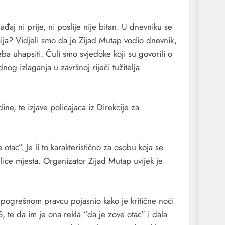
aj ni prije, ni poslije nije bitan. U dnevniku se
ja? Vidjeli smo da je Zijad Mutap vodio dnevnik,
 uhapsiti. Čuli smo svjedoke koji su govorili o
og izlaganja u završnoj riječi tužitelja
, te izjave policajaca iz Direkcije za
tac”. Je li to karakteristično za osobu koja se
lice mjesta. Organizator Zijad Mutap uvijek je
u pogrešnom pravcu pojasnio kako je kritične noći
te da im je ona rekla “da je zove otac” i dala