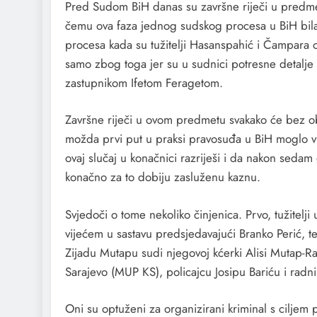
Pred Sudom BiH danas su završne riječi u predmet
čemu ova faza jednog sudskog procesa u BiH bila
procesa kada su tužitelji Hasanspahić i Čampara
samo zbog toga jer su u sudnici potresne detalje
zastupnikom Ifetom Feragetom.
Završne riječi u ovom predmetu svakako će bez ob
možda prvi put u praksi pravosuđa u BiH moglo vidj
ovaj slučaj u konačnici razriješi i da nakon sed
konačno za to dobiju zasluženu kaznu.
Svjedoči o tome nekoliko činjenica. Prvo, tužitel
vijećem u sastavu predsjedavajući Branko Perić, t
Zijadu Mutapu sudi njegovoj kćerki Alisi Mutap-R
Sarajevo (MUP KS), policajcu Josipu Bariću i rad
Oni su optuženi za organizirani kriminal s ciljem