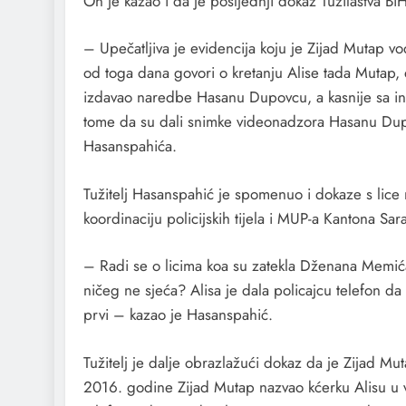
On je kazao i da je posljednji dokaz Tužilaštva 
– Upečatljiva je evidencija koju je Zijad Mutap vo
od toga dana govori o kretanju Alise tada Mutap,
izdavao naredbe Hasanu Dupovcu, a kasnije sa ins
tome da su dali snimke videonadzora Hasanu Dupovcu
Hasanspahića.
Tužitelj Hasanspahić je spomenuo i dokaze s lice
koordinaciju policijskih tijela i MUP-a Kantona Sara
– Radi se o licima koa su zatekla Dženana Memića ka
ničeg ne sjeća? Alisa je dala policajcu telefon da
prvi – kazao je Hasanspahić.
Tužitelj je dalje obrazlažući dokaz da je Zijad M
2016. godine Zijad Mutap nazvao kćerku Alisu u vr