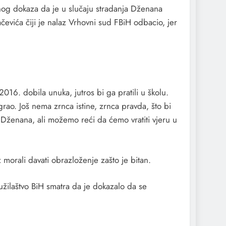
og dokaza da je u slučaju stradanja Dženana
evića čiji je nalaz Vrhovni sud FBiH odbacio, jer
6. dobila unuka, jutros bi ga pratili u školu.
ao. Još nema zrnca istine, zrnca pravda, što bi
Dženana, ali možemo reći da ćemo vratiti vjeru u
z morali davati obrazloženje zašto je bitan.
žilaštvo BiH smatra da je dokazalo da se