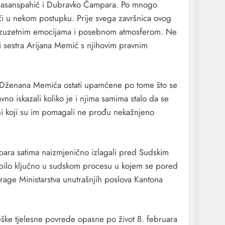
im Hasanspahić i Dubravko Čampara. Po mnogo
i u nekom postupku. Prije svega završnica ovog
ta izuzetnim emocijama i posebnom atmosferom. Ne
i sestra Arijana Memić s njihovim pravnim
ja Dženana Memića ostati upamćene po tome što se
no iskazali koliko je i njima samima stalo da se
oni koji su im pomagali ne prođu nekažnjeno
ampara satima naizmjenično izlagali pred Sudskim
e bilo ključno u sudskom procesu u kojem se pored
age Ministarstva unutrašnjih poslova Kantona
eške tjelesne povrede opasne po život 8. februara