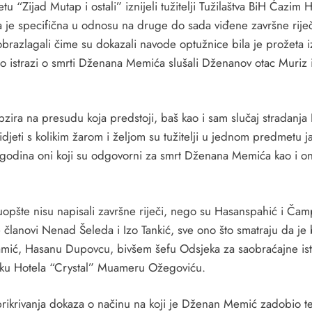
u “Zijad Mutap i ostali” iznijeli tužitelji Tužilaštva BiH Ćaz
 je specifična u odnosu na druge do sada viđene završne riječ
 obrazlagali čime su dokazali navode optužnice bila je prože
 o istrazi o smrti Dženana Memića slušali Dženanov otac Muriz 
zira na presudu koja predstoji, baš kao i sam slučaj stradan
eti s kolikim žarom i željom su tužitelji u jednom predmetu jav
am godina oni koji su odgovorni za smrt Dženana Memića kao i 
ji uopšte nisu napisali završne riječi, nego su Hasanspahić i Č
e članovi Nenad Šeleda i Izo Tankić, sve ono što smatraju da j
amić, Hasanu Dupovcu, bivšem šefu Odsjeka za saobraćajne istr
niku Hotela “Crystal” Muameru Ožegoviću.
 prikrivanja dokaza o načinu na koji je Dženan Memić zadobio t