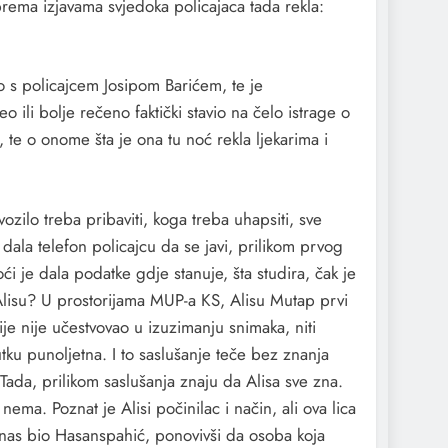
prema izjavama svjedoka policajaca tada rekla:
o s policajcem Josipom Barićem, te je
 ili bolje rečeno faktički stavio na čelo istrage o
 te o onome šta je ona tu noć rekla ljekarima i
ozilo treba pribaviti, koga treba uhapsiti, sve
ala telefon policajcu da se javi, prilikom prvog
ći je dala podatke gdje stanuje, šta studira, čak je
ava Alisu? U prostorijama MUP-a KS, Alisu Mutap prvi
e nije učestvovao u izuzimanju snimaka, niti
tku punoljetna. I to saslušanje teče bez znanja
 Tada, prilikom saslušanja znaju da Alisa sve zna.
ma. Poznat je Alisi počinilac i način, ali ova lica
 danas bio Hasanspahić, ponovivši da osoba koja