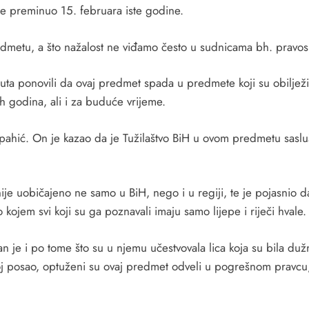
 je preminuo 15. februara iste godine.
dmetu, a što nažalost ne viđamo često u sudnicama bh. pravosud
puta ponovili da ovaj predmet spada u predmete koji su obilježi
ih godina, ali i za buduće vrijeme.
pahić. On je kazao da je Tužilaštvo BiH u ovom predmetu sasluš
ije uobičajeno ne samo u BiH, nego i u regiji, te je pojasnio 
kojem svi koji su ga poznavali imaju samo lijepe i riječi hvale.
 je i po tome što su u njemu učestvovala lica koja su bila dužna
 posao, optuženi su ovaj predmet odveli u pogrešnom pravcu, a 