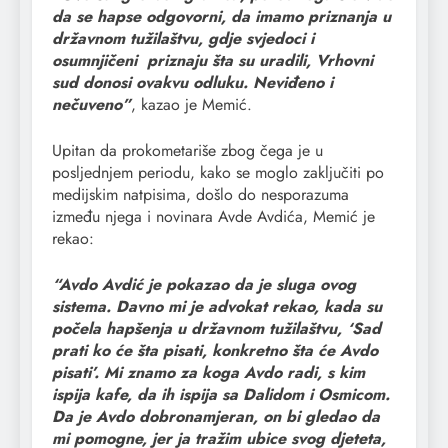
da se hapse odgovorni, da imamo priznanja u
državnom tužilaštvu, gdje svjedoci i
osumnjičeni priznaju šta su uradili, Vrhovni
sud donosi ovakvu odluku. Neviđeno i
nečuveno”
, kazao je Memić.
Upitan da prokometariše zbog čega je u
posljednjem periodu, kako se moglo zaključiti po
medijskim natpisima, došlo do nesporazuma
između njega i novinara Avde Avdića, Memić je
rekao:
“Avdo Avdić je pokazao da je sluga ovog
sistema. Davno mi je advokat rekao, kada su
počela hapšenja u državnom tužilaštvu, ‘Sad
prati ko će šta pisati, konkretno šta će Avdo
pisati’. Mi znamo za koga Avdo radi, s kim
ispija kafe, da ih ispija sa Dalidom i Osmicom.
Da je Avdo dobronamjeran, on bi gledao da
mi pomogne, jer ja tražim ubice svog djeteta,