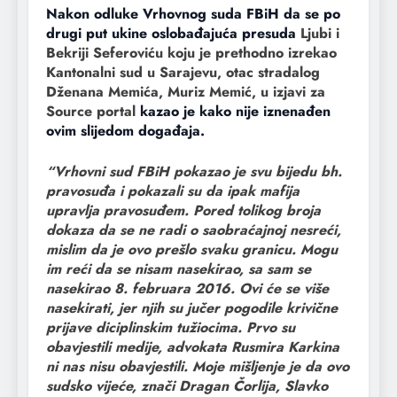
Nakon odluke Vrhovnog suda FBiH da se po
drugi put ukine oslobađajuća presuda
Ljubi i
Bekriji Seferoviću koju je prethodno izrekao
Kantonalni sud u Sarajevu, otac stradalog
Dženana Memića, Muriz Memić, u izjavi za
Source portal
kazao je kako nije iznenađen
ovim slijedom događaja.
“Vrhovni sud FBiH pokazao je svu bijedu bh.
pravosuđa i pokazali su da ipak mafija
upravlja pravosuđem. Pored tolikog broja
dokaza da se ne radi o saobraćajnoj nesreći,
mislim da je ovo prešlo svaku granicu. Mogu
im reći da se nisam nasekirao, sa sam se
nasekirao 8. februara 2016. Ovi će se više
nasekirati, jer njih su jučer pogodile krivične
prijave diciplinskim tužiocima. Prvo su
obavjestili medije, advokata Rusmira Karkina
ni nas nisu obavjestili. Moje mišljenje je da ovo
sudsko vijeće, znači Dragan Čorlija, Slavko