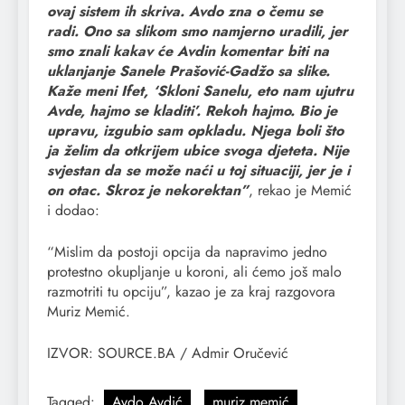
ovaj sistem ih skriva. Avdo zna o čemu se
radi. Ono sa slikom smo namjerno uradili, jer
smo znali kakav će Avdin komentar biti na
uklanjanje Sanele Prašović-Gadžo sa slike.
Kaže meni Ifet, ‘Skloni Sanelu, eto nam ujutru
Avde, hajmo se kladiti’. Rekoh hajmo. Bio je
upravu, izgubio sam opkladu. Njega boli što
ja želim da otkrijem ubice svoga djeteta. Nije
svjestan da se može naći u toj situaciji, jer je i
on otac. Skroz je nekorektan”
, rekao je Memić
i dodao:
“Mislim da postoji opcija da napravimo jedno
protestno okupljanje u koroni, ali ćemo još malo
razmotriti tu opciju”, kazao je za kraj razgovora
Muriz Memić.
IZVOR: SOURCE.BA / Admir Oručević
Tagged:
Avdo Avdić
muriz memić