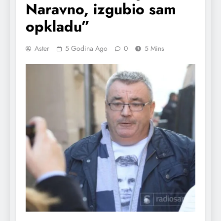
Naravno, izgubio sam
opkladu”
Aster
5 Godina Ago
0
5 Mins