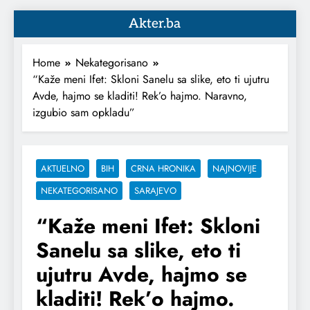
Akter.ba
Home
Nekategorisano
“Kaže meni Ifet: Skloni Sanelu sa slike, eto ti ujutru
Avde, hajmo se kladiti! Rek’o hajmo. Naravno,
izgubio sam opkladu”
AKTUELNO
BIH
CRNA HRONIKA
NAJNOVIJE
NEKATEGORISANO
SARAJEVO
“Kaže meni Ifet: Skloni
Sanelu sa slike, eto ti
ujutru Avde, hajmo se
kladiti! Rek’o hajmo.