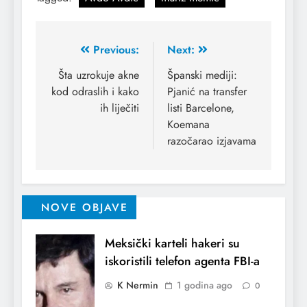
Previous:
Next:
Šta uzrokuje akne
Španski mediji:
kod odraslih i kako
Pjanić na transfer
ih liječiti
listi Barcelone,
Koemana
razočarao izjavama
NOVE OBJAVE
Meksički karteli hakeri su
iskoristili telefon agenta FBI-a
K Nermin
1 godina ago
0