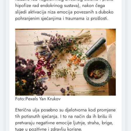
hipofize rad endokrinog sustava), nakon čega
slijedi aktivacija niza emocija povezanih s duboko
pohranjenim sjećanjima i traumama iz prošlosti.
Foto:Pexels Yan Krukov
Eterična ulja posebno su djelotvorna kod promjene
tih potisnutih sjećanja. I to na način da ih brišu ili
pretvaraju negativne emocije ljutnje, straha, brige,
tuge u pozitivne i zdravlju korisne.