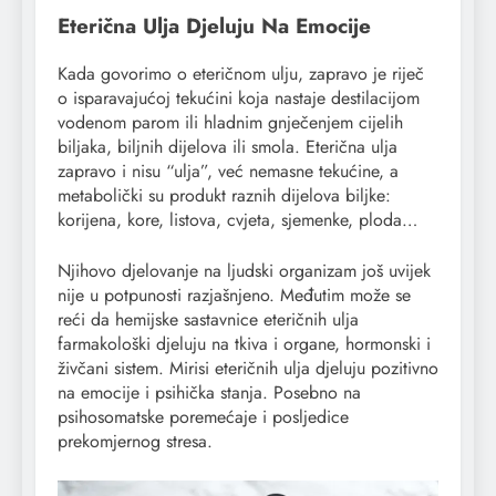
Eterična Ulja Djeluju Na Emocije
Kada govorimo o eteričnom ulju, zapravo je riječ
o isparavajućoj tekućini koja nastaje destilacijom
vodenom parom ili hladnim gnječenjem cijelih
biljaka, biljnih dijelova ili smola. Eterična ulja
zapravo i nisu “ulja”, već nemasne tekućine, a
metabolički su produkt raznih dijelova biljke:
korijena, kore, listova, cvjeta, sjemenke, ploda…
Njihovo djelovanje na ljudski organizam još uvijek
nije u potpunosti razjašnjeno. Međutim može se
reći da hemijske sastavnice eteričnih ulja
farmakološki djeluju na tkiva i organe, hormonski i
živčani sistem. Mirisi eteričnih ulja djeluju pozitivno
na emocije i psihička stanja. Posebno na
psihosomatske poremećaje i posljedice
prekomjernog stresa.