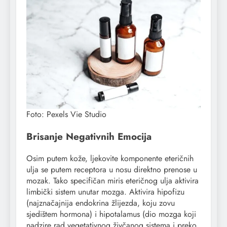
Foto: Pexels Vie Studio
Brisanje Negativnih Emocija
Osim putem kože, ljekovite komponente eteričnih
ulja se putem receptora u nosu direktno prenose u
mozak. Tako specifičan miris eteričnog ulja aktivira
limbički sistem unutar mozga. Aktivira hipofizu
(najznačajnija endokrina žlijezda, koju zovu
sjedištem hormona) i hipotalamus (dio mozga koji
nadzire rad vegetativnog živčanog sistema i preko