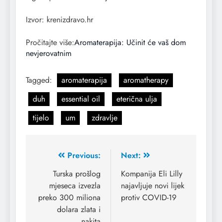
Izvor: krenizdravo.hr
Pročitajte više:
Aromaterapija: Učinit će vaš dom
nevjerovatnim
Tagged:
aromaterapija
aromatherapy
duh
essential oil
eterična ulja
tijelo
um
zdravlje
Previous:
Next:
Turska prošlog
Kompanija Eli Lilly
mjeseca izvezla
najavljuje novi lijek
preko 300 miliona
protiv COVID-19
dolara zlata i
nakita