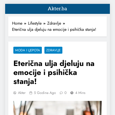
Akter.ba
Home
Lifestyle
Zdravlje
Eterična ulja djeluju na emocije i psihička stanja!
MODA I LJEPOTA
ZDRAVLJE
Eterična ulja djeluju na
emocije i psihička
stanja!
Akter
5 Godina Ago
0
4 Mins