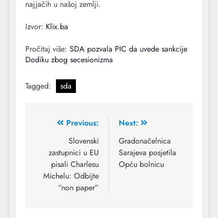
najjačih u našoj zemlji.
Izvor:
Klix.ba
Pročitaj više:
SDA pozvala PIC da uvede sankcije
Dodiku zbog secesionizma
Tagged:
sda
Previous:
Next:
Slovenski
Gradonačelnica
zastupnici u EU
Sarajeva posjetila
pisali Charlesu
Opću bolnicu
Michelu: Odbijte
“non paper”