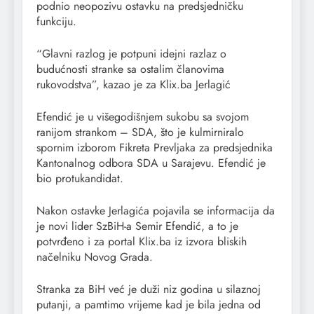
podnio neopozivu ostavku na predsjedničku
funkciju.
“Glavni razlog je potpuni idejni razlaz o
budućnosti stranke sa ostalim članovima
rukovodstva”, kazao je za Klix.ba Jerlagić
Efendić je u višegodišnjem sukobu sa svojom
ranijom strankom – SDA, što je kulmirniralo
spornim izborom Fikreta Prevljaka za predsjednika
Kantonalnog odbora SDA u Sarajevu. Efendić je
bio protukandidat.
Nakon ostavke Jerlagića pojavila se informacija da
je novi lider SzBiH-a Semir Efendić, a to je
potvrđeno i za portal Klix.ba iz izvora bliskih
načelniku Novog Grada.
Stranka za BiH već je duži niz godina u silaznoj
putanji, a pamtimo vrijeme kad je bila jedna od