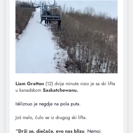
Liam Gratton
(12) dvije minute visio je sa ski lifta
u kanadskom
Saskatchewanu.
Iskliznuo je negdje na pola puta.
Još malo, čulo se iz drugog ski lifta.
“Drži se, dječače, evo nas blizu
.
Nemoj