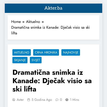
Akter.ba
Home
Aktuelno
Dramatična snimka iz Kanade: Dječak visio sa ski
lifta
AKTUELNO
CRNA HRONIKA
NAJNOVIJE
SKIJANJE
SVIJET
Dramatična snimka iz
Kanade: Dječak visio sa
ski lifta
Aster
5 Godina Ago
0
1 Mins