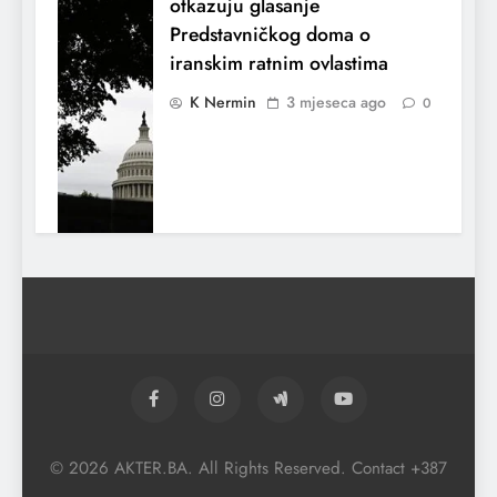
otkazuju glasanje
Predstavničkog doma o
iranskim ratnim ovlastima
K Nermin
3 mjeseca ago
0
El Nino utiče na živote stotina miliona
ljudi širom svijeta
© 2026 AKTER.BA. All Rights Reserved. Contact +387
K Nermin
3 mjeseca ago
0