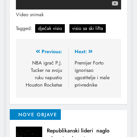
Video snimak
Tagged:
dječak visio
visio sa ski lifta
Previous:
Next:
NBA igrač P.J.
Premijer Forto
Tucker na svoju
ignorisao
ruku napustio
ugostitelje i male
Houston Rocketse
privrednike
NOVE OBJAVE
Republikanski lideri naglo