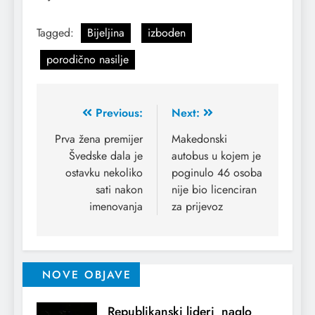
Tagged:
Bijeljina
izboden
porodično nasilje
Previous:
Next:
Prva žena premijer
Makedonski
Švedske dala je
autobus u kojem je
ostavku nekoliko
poginulo 46 osoba
sati nakon
nije bio licenciran
imenovanja
za prijevoz
NOVE OBJAVE
Republikanski lideri naglo