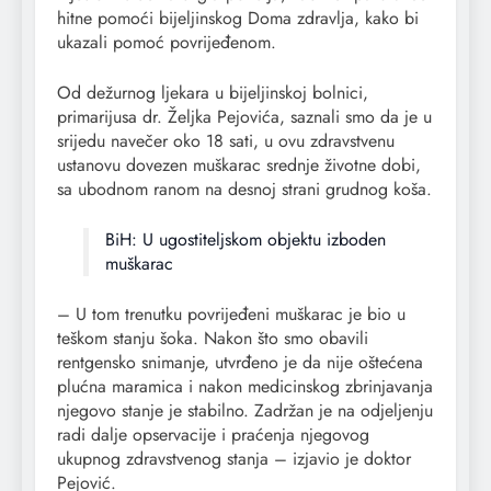
hitne pomoći bijeljinskog Doma zdravlja, kako bi
ukazali pomoć povrijeđenom.
Od dežurnog ljekara u bijeljinskoj bolnici,
primarijusa dr. Željka Pejovića, saznali smo da je u
srijedu navečer oko 18 sati, u ovu zdravstvenu
ustanovu dovezen muškarac srednje životne dobi,
sa ubodnom ranom na desnoj strani grudnog koša.
BiH: U ugostiteljskom objektu izboden
muškarac
– U tom trenutku povrijeđeni muškarac je bio u
teškom stanju šoka. Nakon što smo obavili
rentgensko snimanje, utvrđeno je da nije oštećena
plućna maramica i nakon medicinskog zbrinjavanja
njegovo stanje je stabilno. Zadržan je na odjeljenju
radi dalje opservacije i praćenja njegovog
ukupnog zdravstvenog stanja – izjavio je doktor
Pejović.