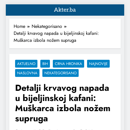
Akter.ba
Home
Nekategorisano
Detalji krvavog napada u bijeljinskoj kafani:
Muškarca izbola nožem supruga
AKTUELNO
BIH
CRNA HRONIKA
NAJNOVIJE
NASLOVNA
NEKATEGORISANO
Detalji krvavog napada
u bijeljinskoj kafani:
Muškarca izbola nožem
supruga