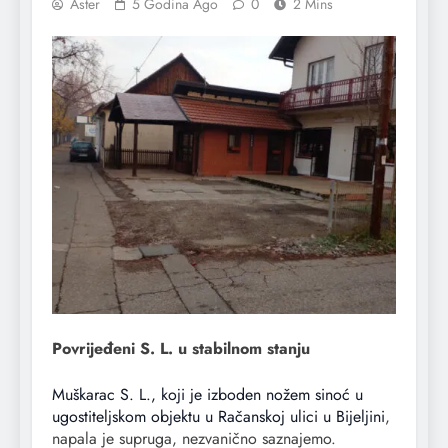
Aster
5 Godina Ago
0
2 Mins
Povrijeđeni S. L. u stabilnom stanju
Muškarac S. L., koji je izboden nožem sinoć u
ugostiteljskom objektu u Račanskoj ulici u Bijeljini
,
napala je supruga, nezvanično saznajemo.