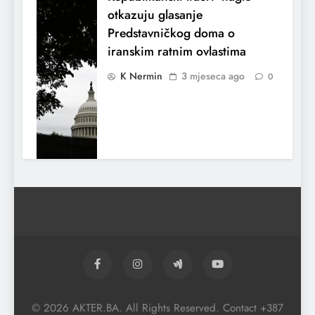
otkazuju glasanje
Predstavničkog doma o
iranskim ratnim ovlastima
K Nermin
3 mjeseca ago
0
El Nino utiče na živote stotina miliona
ljudi širom svijeta
© 2026 AKTER.BA. All Rights Reserved. Contact +387
K Nermin
3 mjeseca ago
0