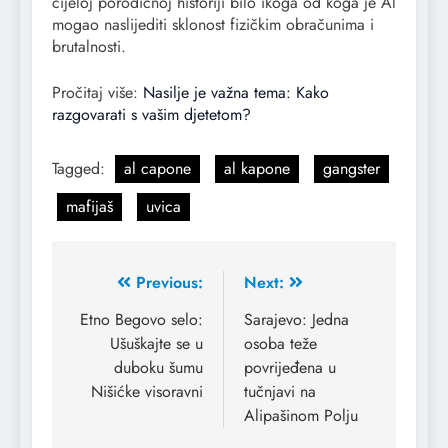
cijeloj porodičnoj historiji bilo ikoga od koga je Al
mogao naslijediti sklonost fizičkim obračunima i
brutalnosti.
Pročitaj više:
Nasilje je važna tema: Kako
razgovarati s vašim djetetom?
Tagged:
al capone
al kapone
gangster
mafijaš
uvica
Previous:
Next:
Etno Begovo selo:
Sarajevo: Jedna
Ušuškajte se u
osoba teže
duboku šumu
povrijeđena u
Nišićke visoravni
tučnjavi na
Alipašinom Polju