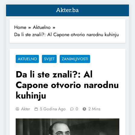
Akter.ba
Home
Aktuelno
Da li ste znali?: Al Capone otvorio narodnu kuhinju
AKTUELNO
SVIJET
ZANIMLJIVOSTI
Da li ste znali?: Al
Capone otvorio narodnu
kuhinju
Akter
5 Godina Ago
0
2 Mins