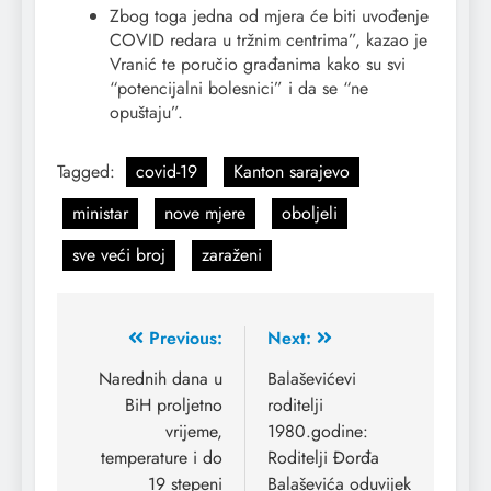
Zbog toga jedna od mjera će biti uvođenje
COVID redara u tržnim centrima”, kazao je
Vranić te poručio građanima kako su svi
“potencijalni bolesnici” i da se “ne
opuštaju”.
Tagged:
covid-19
Kanton sarajevo
ministar
nove mjere
oboljeli
sve veći broj
zaraženi
Previous:
Next:
Narednih dana u
Balaševićevi
BiH proljetno
roditelji
vrijeme,
1980.godine:
temperature i do
Roditelji Đorđа
19 stepeni
Bаlаševićа oduvijek