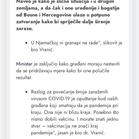
Naveo je kako je slična situacija i u drugim
zemljama, a da čak i one uređenije i bogatije
od Bosne i Hercegovine ulaze u potpuno
zatvaranje kako bi spriječile dalje širenje
zaraze.
U Njemačkoj ni granapi ne rade”, slikovit je
bio Vranić.
Ministar
je zaključio kako građani moraju nastaviti
da se pridržavaju mjera kako bi one polučile
rezultat.
Razlog za povećanje broja zaraženih
virusom COVID-19 je opuštanje kod naših
građana koji smatraju da je pandemija pri
kraju. Ona nije ni blizu kraja. Posebno što
nismo dobili vakcinu. I morate znati jednu
stvar – vakcinacija ne znači kraj
pandemije”, jasan je bio dr. Vranić.