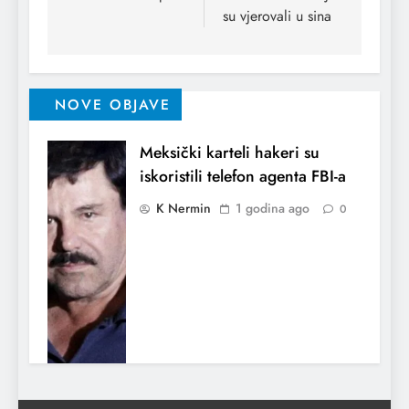
su vjerovаli u sinа
NOVE OBJAVE
Meksički karteli hakeri su
iskoristili telefon agenta FBI-a
K Nermin
1 godina ago
0
Indija potvrdila da je napala