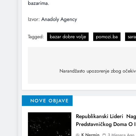
bazarima.
Izvor:
Anadoly Agency
Tagged:
bazar dobre volje
pomozi.ba
sar
Narandžasto upozorenje zbog očekiva
NOVE OBJAVE
Republikanski Lideri Nag
Predstavničkog Doma O I
K Nermin
3 Mjeseca Ago