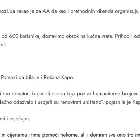
zi.ba rekao je za AA da kao i prethodnih vikenda organizuju ba
od 600 korisnika, dostavimo obrok na kućna vrata. Prihod i od 
hić.
Pomozi.ba bila je i Rošana Kapo.
 kao donator, kupac ili osoba koja poziva humanitarne brojeve. 
čno odazvalo i uspjeli su renovirati uništeno”, pojasnila je Ka
i i osjećajni.
skim cijenama i time pomoći nekome, ali i donirati sve ono što i