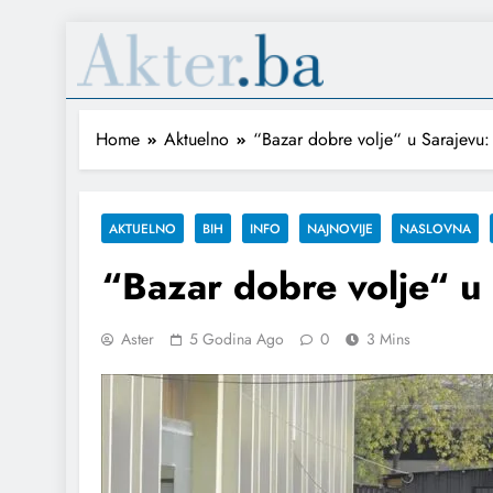
Home
Aktuelno
“Bazar dobre volje“ u Sarajevu
AKTUELNO
BIH
INFO
NAJNOVIJE
NASLOVNA
“Bazar dobre volje“ u
Aster
5 Godina Ago
0
3 Mins