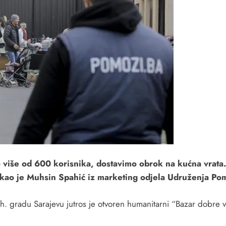
više od 600 korisnika, dostavimo obrok na kućna vrata. P
rekao je Muhsin Spahić iz marketing odjela Udruženja Po
gradu Sarajevu jutros je otvoren humanitarni “Bazar dobre volj