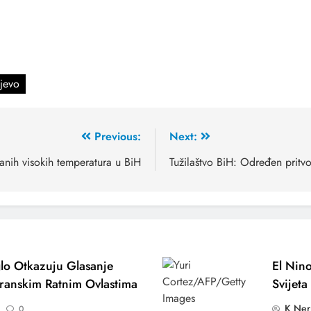
ajevo
Previous:
Next:
nih visokih temperatura u BiH
Tužilaštvo BiH: Određen pritvo
lo Otkazuju Glasanje
El Nino
ranskim Ratnim Ovlastima
Svijeta
K Ner
0