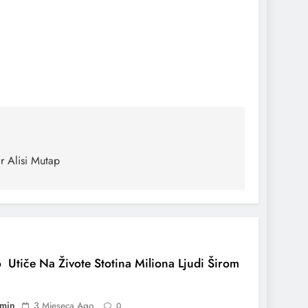
r Alisi Mutap
 Utiče Na Živote Stotina Miliona Ljudi Širom
min
3 Mjeseca Ago
0