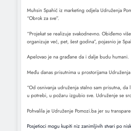
Muhsin Spahić iz marketing odjela Udruženja Pomo
“Obrok za sve”.
“Projekat se realizuje svakodnevno. Obiđemo više 
organizuje već, pet, šest godina”, pojasnio je Spa
Apelovao je na građane da i dalje budu humani.
Među danas prisutnima u prostorijama Udruženja 
“Od osnivanja udruženja stalno sam prisutna, da li
u potrebi, u požaru izgubio sve. Udruženje se srda
Pohvalila je Udruženje Pomozi.ba jer su transparent
Posjetioci mogu kupiti niz zanimljivih stvari po ni