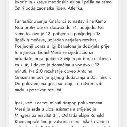
iskoristila kikseve madridskih ekipa i prišla na samo
četiri boda zaostatka lideru Atletiku.
Fantastičnu seriju Katalonci su nastavili na Kamp
Nou protiv Ueske, došavši do 14. pobjede. Ne
samo to, ovo je 12. pobjeda u posljednjih 13
ligaških mečeva, uz jedan nerješen rezultat.
Posljednji poraz u ligi Barselona je doživjela prije
tri mjeseca. Lionel Messi se izjednačio sa
nekadašnjim saigračem Xavijem po broju utakmica
za klub, i doveo je domaćina u vodstvo u 13.
minuti. Na 2:0 rezultat je doveo Antoine
Griezmann poslije sjajnog dodavanja u 35. minuti.
Do poluvremena gosti su uspjeli da stvore sebi
nadu u pozitivan rezultat.
Ipak, već u osmoj minuti drugog poluvremena
Messi je sada u ulozi asistenta a strijelac je
Mingesa za rezultat 3:1. Od tada ekipa Ronald
Koemanpraktično je zatvorila meč i išla ka veoma