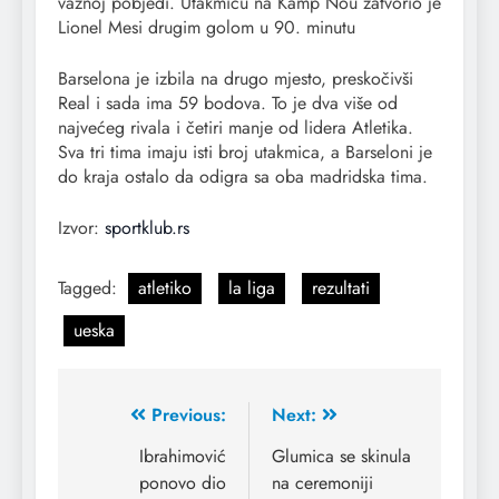
važnoj pobjedi. Utakmicu na Kamp Nou zatvorio je
Lionel Mesi drugim golom u 90. minutu
Barselona je izbila na drugo mjesto, preskočivši
Real i sada ima 59 bodova. To je dva više od
najvećeg rivala i četiri manje od lidera Atletika.
Sva tri tima imaju isti broj utakmica, a Barseloni je
do kraja ostalo da odigra sa oba madridska tima.
Izvor:
sportklub.rs
Tagged:
atletiko
la liga
rezultati
ueska
Previous:
Next:
Ibrahimović
Glumica se skinula
ponovo dio
na ceremoniji