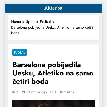
Akter.ba
Home
Sport
Fudbal
Barselona pobijedila Uesku, Atletiko na samo četiri
boda
FUDBAL
Barselona pobijedila
Uesku, Atletiko na samo
četiri boda
K
5 Godina Ago
1
2 Mins