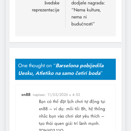
švedske
dodjele nagrada:
reprezentacije
“Nema kulture,
nema ni
budućnosti”
One thought on “
Barselona pobijedila
Uesku, Atletiko na samo četiri boda
”
xn88
napisao:
11/03/2026 u 4:53
Bạn có thể đặt lịch chơi tự động tại
xn88 – ví dụ: mỗi tối 8h, hệ thống
nhắc bạn vào chơi slot yêu thích –
tạo thói quen giải trí lành mạnh.
TONY03-11O