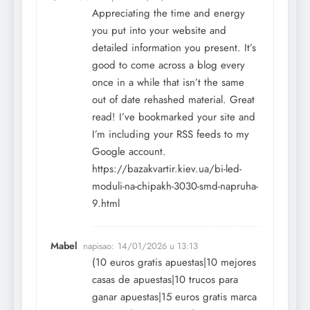
Appreciating the time and energy
you put into your website and
detailed information you present. It’s
good to come across a blog every
once in a while that isn’t the same
out of date rehashed material. Great
read! I’ve bookmarked your site and
I’m including your RSS feeds to my
Google account.
https://bazakvartir.kiev.ua/bi-led-
moduli-na-chipakh-3030-smd-napruha-
9.html
Mabel
napisao:
14/01/2026 u 13:13
(10 euros gratis apuestas|10 mejores
casas de apuestas|10 trucos para
ganar apuestas|15 euros gratis marca