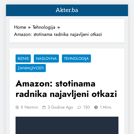
Akter.ba
Home
Tehnologija
Amazon: stotinama radnika najavljeni otkazi
BIZNIS
NASLOVNA
TEHNOLOGIJA
ZANIMLJIVOSTI
Amazon: stotinama
radnika najavljeni otkazi
K Nermin
3 Godine Ago
130
1 Mins