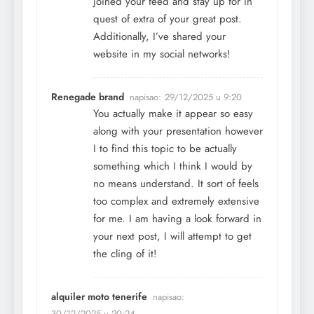
joined your feed and stay up for in
quest of extra of your great post.
Additionally, I’ve shared your
website in my social networks!
Renegade brand
napisao:
29/12/2025 u 9:20
You actually make it appear so easy
along with your presentation however
I to find this topic to be actually
something which I think I would by
no means understand. It sort of feels
too complex and extremely extensive
for me. I am having a look forward in
your next post, I will attempt to get
the cling of it!
alquiler moto tenerife
napisao:
30/12/2025 u 20:24