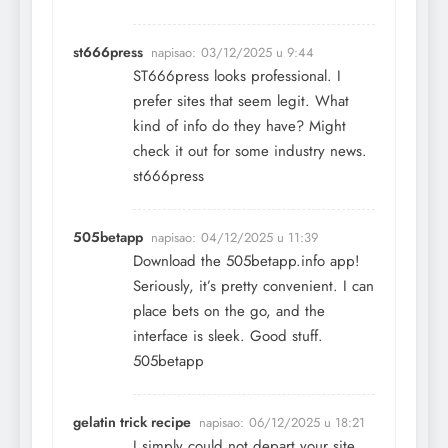
st666press
napisao:
03/12/2025 u 9:44
ST666press looks professional. I
prefer sites that seem legit. What
kind of info do they have? Might
check it out for some industry news.
st666press
505betapp
napisao:
04/12/2025 u 11:39
Download the 505betapp.info app!
Seriously, it’s pretty convenient. I can
place bets on the go, and the
interface is sleek. Good stuff.
505betapp
gelatin trick recipe
napisao:
06/12/2025 u 18:21
I simply could not depart your site