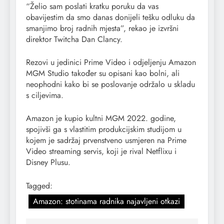
“Želio sam poslati kratku poruku da vas
obavijestim da smo danas donijeli tešku odluku da
smanjimo broj radnih mjesta”, rekao je izvršni
direktor Twitcha Dan Clancy.
Rezovi u jedinici Prime Video i odjeljenju Amazon
MGM Studio također su opisani kao bolni, ali
neophodni kako bi se poslovanje održalo u skladu
s ciljevima.
Amazon je kupio kultni MGM 2022. godine,
spojivši ga s vlastitim produkcijskim studijom u
kojem je sadržaj prvenstveno usmjeren na Prime
Video streaming servis, koji je rival Netflixu i
Disney Plusu.
Tagged:
Amazon: stotinama radnika najavljeni otkazi