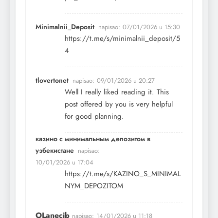
Minimalnii_Deposit
napisao:
07/01/2026 u 15:30
https://t.me/s/minimalnii_deposit/5
4
tlovertonet
napisao:
09/01/2026 u 20:27
Well I really liked reading it. This
post offered by you is very helpful
for good planning.
казино с минимальным депозитом в
узбекистане
napisao:
10/01/2026 u 17:04
https://t.me/s/KAZINO_S_MINIMAL
NYM_DEPOZITOM
OLanecib
napisao:
14/01/2026 u 11:18