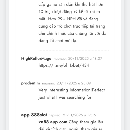
cấp game săn đón khi thu hút hơn
10 triệu lượt đăng ký kể từ khi ra
mắt. Hơn 99+ NPH đã và đang
cung cấp trò chơi trực tiếp tại trang
chủ chính thức của chúng tôi với đa
dạng lối chơi mới lạ.
HighRollerMage
napisao:
20/11/2025 u 18:07
https://t.me/of_1xbet/434
prodentim
napisao:
20/11/2025 u 23:09
Very interesting information!Perfect
just what I was searching for!
app 888slot
napisao:
21/11/2025 u 17:15
xn88 app com
Càng tham gia lâu
dài và tích cực, người tham gia sẽ