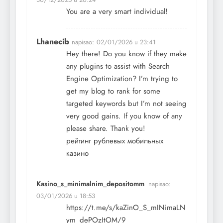
You are a very smart individual!
Lhanecib
napisao:
02/01/2026 u 23:41
Hey there! Do you know if they make
any plugins to assist with Search
Engine Optimization? I’m trying to
get my blog to rank for some
targeted keywords but I’m not seeing
very good gains. If you know of any
please share. Thank you!
рейтинг рублевых мобильных
казино
Kasino_s_minimalnim_depositomm
napisao:
03/01/2026 u 18:53
https://t.me/s/kaZinO_S_mINimaLN
ym_dePOzItOM/9