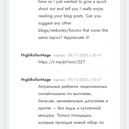
here so I just wanted to give a quick
shout out and tell you I really enjoy
reading your blog posts. Can you
suggest any other
blogs/websites/forums that cover the
same topics? Appreciate it!
HighRollerMage
napisao:
08/11/2025 u 20:41
https://t.me/pt1win/227
HighRollerMage
napisao:
09/11/2025 u 18:47
Актуальные рейтинги лицензионных
онлайн-казино по выплатам,
бонусам, минимальным депозитам и
крипте — без воды и купленной
мишуры. Только площадки,
которые проходят живой отбор по