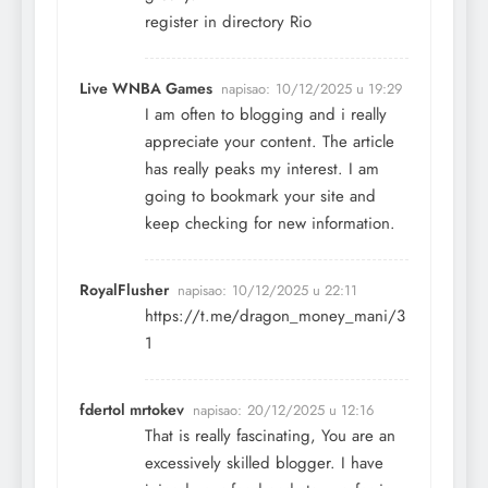
register in directory Rio
Live WNBA Games
napisao:
10/12/2025 u 19:29
I am often to blogging and i really
appreciate your content. The article
has really peaks my interest. I am
going to bookmark your site and
keep checking for new information.
RoyalFlusher
napisao:
10/12/2025 u 22:11
https://t.me/dragon_money_mani/3
1
fdertol mrtokev
napisao:
20/12/2025 u 12:16
That is really fascinating, You are an
excessively skilled blogger. I have