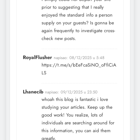
prior to suggesting that I really
enjoyed the standard info a person
supply on your guests? Is gonna be
again frequently to investigate cross-
check new posts.
RoyalFlusher
napisao:
08/12/2025 u 5:48
https://t.me/s/bEeFcaSiNO_oFfiCiA
LS
Lhanecib
napisao:
09/12/2025 u 23:50
whoah this blog is fantastic i love
studying your articles. Keep up the
good work! You realize, lots of
individuals are searching around for
this information, you can aid them
greatly.