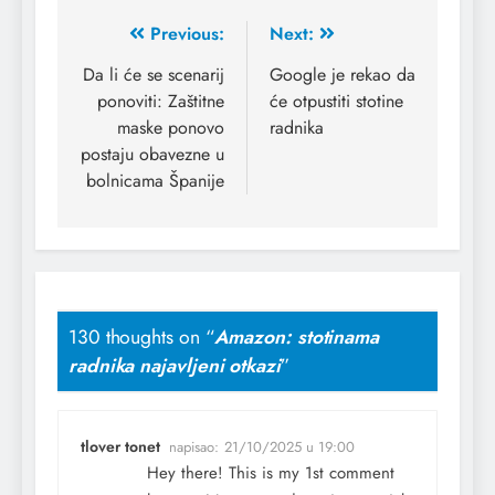
Previous:
Next:
Da li će se scenarij
Google je rekao da
ponoviti: Zaštitne
će otpustiti stotine
maske ponovo
radnika
postaju obavezne u
bolnicama Španije
130 thoughts on “
Amazon: stotinama
radnika najavljeni otkazi
”
tlover tonet
napisao:
21/10/2025 u 19:00
Hey there! This is my 1st comment