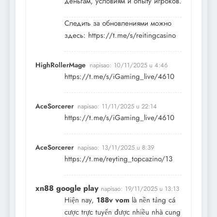
деньгам, условиям и опыту игроков.
Следить за обновлениями можно
здесь:
https://t.me/s/reitingcasino
HighRollerMage
napisao:
10/11/2025 u 4:46
https://t.me/s/iGaming_live/4610
AceSorcerer
napisao:
11/11/2025 u 22:14
https://t.me/s/iGaming_live/4610
AceSorcerer
napisao:
13/11/2025 u 8:39
https://t.me/reyting_topcazino/13
xn88 google play
napisao:
19/11/2025 u 13:13
Hiện nay,
188v vom
là nền tảng cá
cược trực tuyến được nhiều nhà cung