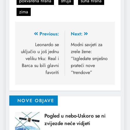
pokvarena hrana
struja
suha hrana
zima
Previous:
Next:
Leonardo se
Modni savjeti za
uključio u još jednu
zrele žene:
veliku trku: Real i
“Izgledate smješno
Barca su bili glavni
prateći nove
favoriti
“trendove”
NOVE OBJAVE
Pogled u nebo-Uskoro se ni
zvijezde neće vidjeti