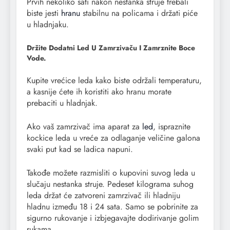
Prvih nekoliko sati nakon nestanka struje trebali
biste jesti
hranu
stabilnu na policama i držati piće
u hladnjaku.
Držite Dodatni Led U Zamrzivaču I Zamrznite Boce
Vode.
Kupite vrećice leda kako biste održali temperaturu,
a kasnije ćete ih koristiti ako hranu morate
prebaciti u hladnjak.
Ako vaš zamrzivač ima aparat za
led
, ispraznite
kockice leda u vreće za odlaganje veličine galona
svaki put kad se ladica napuni.
Takođe možete razmisliti o kupovini suvog leda u
slučaju nestanka struje. Pedeset kilograma suhog
leda držat će zatvoreni zamrzivač ili hladniju
hladnu između 18 i 24 sata. Samo se pobrinite za
sigurno rukovanje i izbjegavajte dodirivanje golim
rukama.