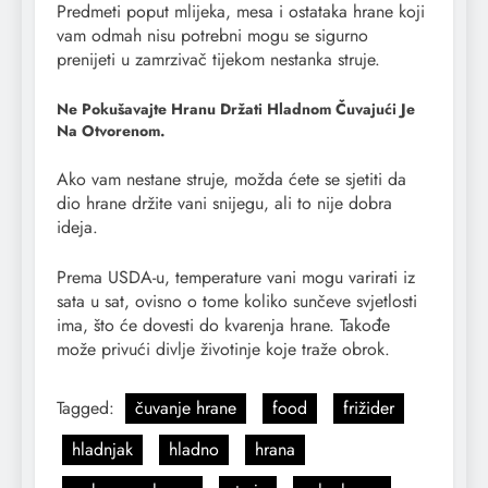
Predmeti poput mlijeka, mesa i ostataka hrane koji
vam odmah nisu potrebni mogu se sigurno
prenijeti u zamrzivač tijekom nestanka struje.
Ne Pokušavajte Hranu Držati Hladnom Čuvajući Je
Na Otvorenom.
Ako vam nestane struje, možda ćete se sjetiti da
dio hrane držite vani snijegu, ali to nije dobra
ideja.
Prema USDA-u, temperature vani mogu varirati iz
sata u sat, ovisno o tome koliko sunčeve svjetlosti
ima, što će dovesti do kvarenja hrane. Takođe
može privući divlje životinje koje traže obrok.
Tagged:
čuvanje hrane
food
frižider
hladnjak
hladno
hrana