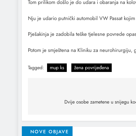
Tom prilikom došlo je do udara i obaranja na kol
Nju je udario putnički automobil VW Passat kojim 
Pješakinja je zadobila teške tjelesne povrede op
Potom je smještena na Kliniku za neurohirurgiju, 
Tagged:
mup ks
žena povrijeđena
Dvije osobe zametene u snijegu kod
NOVE OBJAVE