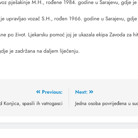
ovoz pješakinje M.H., rođene 1984. godine u Sarajevu, gdje je 
je upravljao vozač S.H., rođen 1966. godine u Sarajevu, gdje j
asne po život. Ljekarsku pomoć joj je ukazala ekipa Zavoda za 
gdje je zadržana na daljem liječenju.
Previous:
Next:
 Konjica, spasili ih vatrogasci
Jedna osoba povrijeđena u su