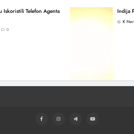
 Iskoristili Telefon Agenta
Indija 
K Ner
0