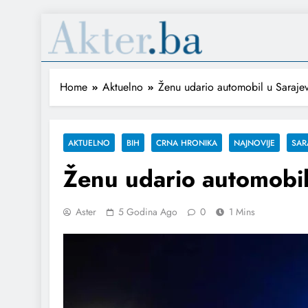
Home
Aktuelno
Ženu udario automobil u Saraje
AKTUELNO
BIH
CRNA HRONIKA
NAJNOVIJE
SAR
Ženu udario automobil
Aster
5 Godina Ago
0
1 Mins