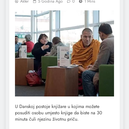
Akter
5 Godina Ago
0
1 Mins
U Danskoj postoje knjižare u kojima možete
posuditi osobu umjesto knjige da biste na 30
minuta čuli njezinu životnu priču.