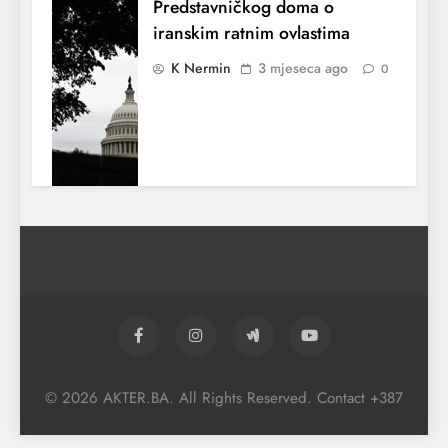
Predstavničkog doma o
iranskim ratnim ovlastima
K Nermin
3 mjeseca ago
0
El Nino utiče na živote stotina miliona
ljudi širom svijeta
© 2026 AKTER.BA. All Rights Reserved. Contact +387
K Nermin
3 mjeseca ago
0
Američki ratni brod koji je