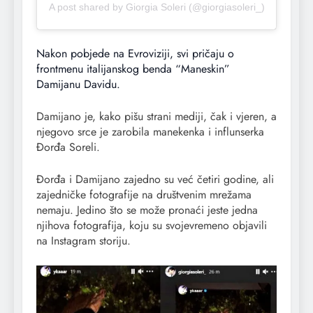
A post shared by Giorgia Soleri (@giorgiasoleri_)
Nakon pobjede na Evroviziji, svi pričaju o
frontmenu italijanskog benda “Maneskin”
Damijanu Davidu.
Damijano je, kako pišu strani mediji, čak i vjeren, a
njegovo srce je zarobila manekenka i influnserka
Đorđa Soreli.
Đorđa i Damijano zajedno su već četiri godine, ali
zajedničke fotografije na društvenim mrežama
nemaju. Jedino što se može pronaći jeste jedna
njihova fotografija, koju su svojevremeno objavili
na Instagram storiju.