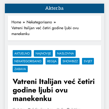
Akter.ba
Home
Nekategorisano
Vatreni Italijan već četiri godine ljubi ovu
manekenku
AKTUELNO
NAJNOVIJE
NASLOVNA
NEKATEGORISANO
REGIJA
SHOWBIZZ
SVIJET
ZABAVA
Vatreni Italijan već četiri
godine ljubi ovu
manekenku