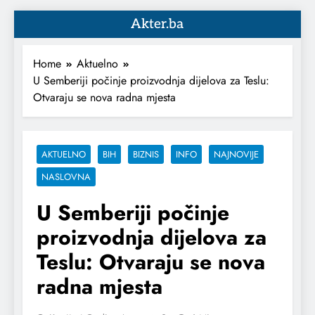
Akter.ba
Home
Aktuelno
U Semberiji počinje proizvodnja dijelova za Teslu:
Otvaraju se nova radna mjesta
AKTUELNO
BIH
BIZNIS
INFO
NAJNOVIJE
NASLOVNA
U Semberiji počinje
proizvodnja dijelova za
Teslu: Otvaraju se nova
radna mjesta