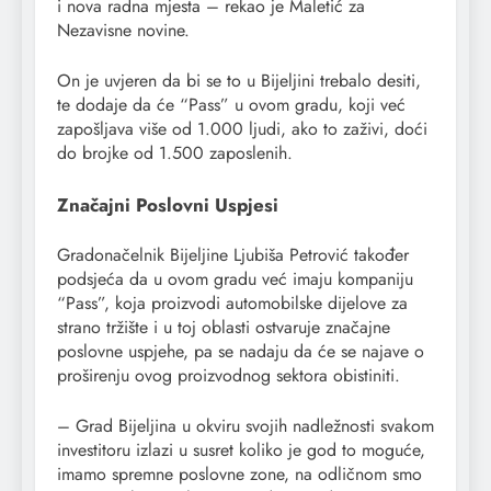
i nova radna mjesta – rekao je Maletić za
Nezavisne novine.
On je uvjeren da bi se to u Bijeljini trebalo desiti,
te dodaje da će “Pass” u ovom gradu, koji već
zapošljava više od 1.000 ljudi, ako to zaživi, doći
do brojke od 1.500 zaposlenih.
Značajni Poslovni Uspjesi
Gradonačelnik Bijeljine Ljubiša Petrović također
podsjeća da u ovom gradu već imaju kompaniju
“Pass”, koja proizvodi automobilske dijelove za
strano tržište i u toj oblasti ostvaruje značajne
poslovne uspjehe, pa se nadaju da će se najave o
proširenju ovog proizvodnog sektora obistiniti.
– Grad Bijeljina u okviru svojih nadležnosti svakom
investitoru izlazi u susret koliko je god to moguće,
imamo spremne poslovne zone, na odličnom smo