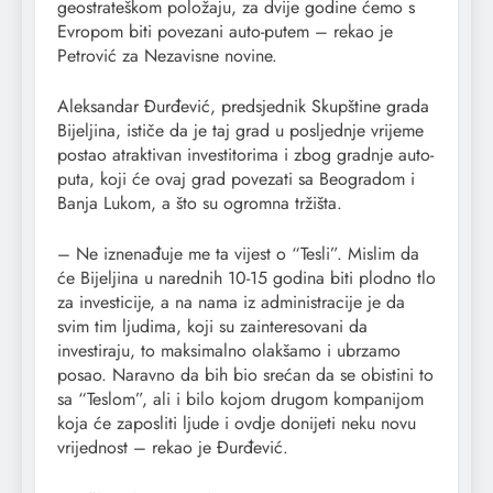
geostrateškom položaju, za dvije godine ćemo s
Evropom biti povezani auto-putem – rekao je
Petrović za Nezavisne novine.
Aleksandar Đurđević, predsjednik Skupštine grada
Bijeljina, ističe da je taj grad u posljednje vrijeme
postao atraktivan investitorima i zbog gradnje auto-
puta, koji će ovaj grad povezati sa Beogradom i
Banja Lukom, a što su ogromna tržišta.
– Ne iznenađuje me ta vijest o “Tesli”. Mislim da
će Bijeljina u narednih 10-15 godina biti plodno tlo
za investicije, a na nama iz administracije je da
svim tim ljudima, koji su zainteresovani da
investiraju, to maksimalno olakšamo i ubrzamo
posao. Naravno da bih bio srećan da se obistini to
sa “Teslom”, ali i bilo kojom drugom kompanijom
koja će zaposliti ljude i ovdje donijeti neku novu
vrijednost – rekao je Đurđević.