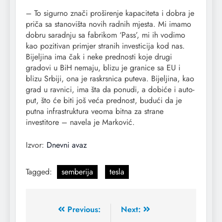
– To sigurno znači proširenje kapaciteta i dobra je
priča sa stanovišta novih radnih mjesta. Mi imamo
dobru saradnju sa fabrikom ‘Pass’, mi ih vodimo
kao pozitivan primjer stranih investicija kod nas.
Bijeljina ima čak i neke prednosti koje drugi
gradovi u BiH nemaju, blizu je granice sa EU i
blizu Srbiji, ona je raskrsnica puteva. Bijeljina, kao
grad u ravnici, ima šta da ponudi, a dobiće i auto-
put, što će biti još veća prednost, budući da je
putna infrastruktura veoma bitna za strane
investitore – navela je Marković.
Izvor:
Dnevni avaz
Tagged:
semberija
tesla
Previous:
Next: