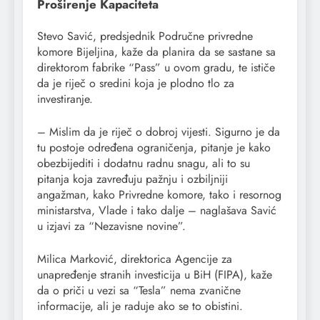
Proširenje Kapaciteta
Stevo Savić, predsjednik Područne privredne
komore Bijeljina, kaže da planira da se sastane sa
direktorom fabrike “Pass” u ovom gradu, te ističe
da je riječ o sredini koja je plodno tlo za
investiranje.
– Mislim da je riječ o dobroj vijesti. Sigurno je da
tu postoje određena ograničenja, pitanje je kako
obezbijediti i dodatnu radnu snagu, ali to su
pitanja koja zavređuju pažnju i ozbiljniji
angažman, kako Privredne komore, tako i resornog
ministarstva, Vlade i tako dalje – naglašava Savić
u izjavi za “Nezavisne novine”.
Milica Marković, direktorica Agencije za
unapređenje stranih investicija u BiH (FIPA), kaže
da o priči u vezi sa “Tesla” nema zvanične
informacije, ali je raduje ako se to obistini.