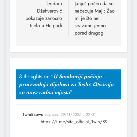
Teodora
Janjuš počeo da se
Džehverović
nabacuje Maji: Žao
pokazuje zanosno
mi je što ne
tijelo u Hurgadi
spavamo jedno
pored drugog
3 thoughts on “
U Semberiji počinje
proizvodnja dijelova za Teslu: Otvaraju
se nova radna mjesta
”
1winEsows
napisao:
29/11/2025 u 22:01
https://t.me/site_official_1win/89