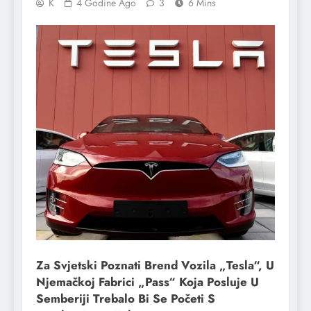
K
4 Godine Ago
3
6 Mins
Za Svjetski Poznati Brend Vozila „Tesla“, U
Njemačkoj Fabrici „Pass“ Koja Posluje U
Semberiji Trebalo Bi Se Početi S