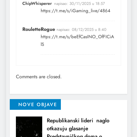
ChipWhisperer
napisao:
30/11/2025 u 18:57
https://t.me/s/iGaming_live/4864
RouletteRogue
napisao:
08/12/2025 u 8:40
https://t.me/s/beEfCasINO_OfFICiA
lS
Comments are closed.
NOVE OBJAVE
Republikanski lideri naglo
otkazuju glasanje
Predstavničkog doma o