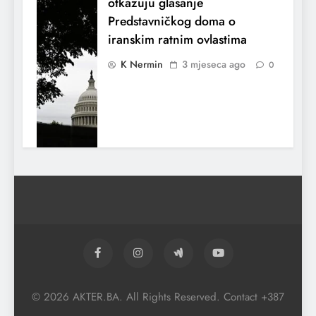
otkazuju glasanje
Predstavničkog doma o
iranskim ratnim ovlastima
K Nermin
3 mjeseca ago
0
El Nino utiče na živote stotina miliona
ljudi širom svijeta
© 2026 AKTER.BA. All Rights Reserved. Contact +387
K Nermin
3 mjeseca ago
0