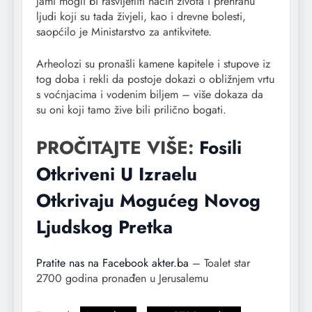
jami mogli bi rasvijetliti način života i prehranu
ljudi koji su tada živjeli, kao i drevne bolesti,
saopćilo je Ministarstvo za antikvitete.
Arheolozi su pronašli kamene kapitele i stupove iz
tog doba i rekli da postoje dokazi o obližnjem vrtu
s voćnjacima i vodenim biljem – više dokaza da
su oni koji tamo žive bili prilično bogati.
PROČITAJTE VIŠE:
Fosili
Otkriveni U Izraelu
Otkrivaju Mogućeg Novog
Ljudskog Pretka
Pratite nas na Facebook akter.ba
– Toalet star
2700 godina pronađen u Jerusalemu