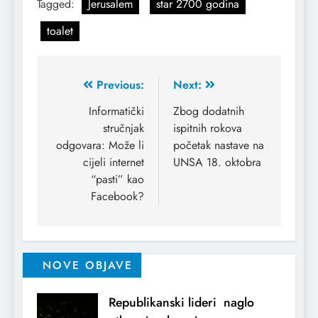
Tagged:
Jerusalem
star 2700 godina
toalet
Previous:
Next:
Informatički
Zbog dodatnih
stručnjak
ispitnih rokova
odgovara: Može li
početak nastave na
cijeli internet
UNSA 18. oktobra
“pasti” kao
Facebook?
NOVE OBJAVE
Republikanski lideri naglo