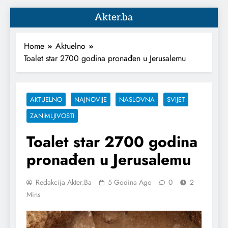
Akter.ba
Home
Aktuelno
Toalet star 2700 godina pronađen u Jerusalemu
AKTUELNO
NAJNOVIJE
NASLOVNA
SVIJET
ZANIMLJIVOSTI
Toalet star 2700 godina
pronađen u Jerusalemu
Redakcija Akter.ba
5 Godina Ago
0
2
Mins