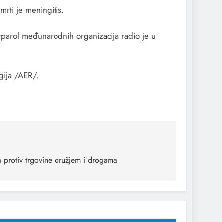
mrti je meningitis.
ortparol međunarodnih organizacija radio je u
gija /AER/.
ba protiv trgovine oružjem i drogama