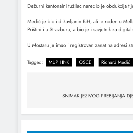
Dežurni kantonalni tužilac naredio je obdukcija ti
Medić je bio i državljanin BiH, ali je rođen u Me
Prištini i u Strazburu, a bio je i savjetnik za digita
U Mostaru je imao i registrovan zanat na adresi st
Tagged:
MUP HNK
OSCE
Richard Medić
SNIMAK JEZIVOG PREBIJANJA D