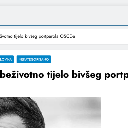
votno tijelo bivšeg portparola OSCE-a
SLOVNA
NEKATEGORISANO
eživotno tijelo bivšeg port