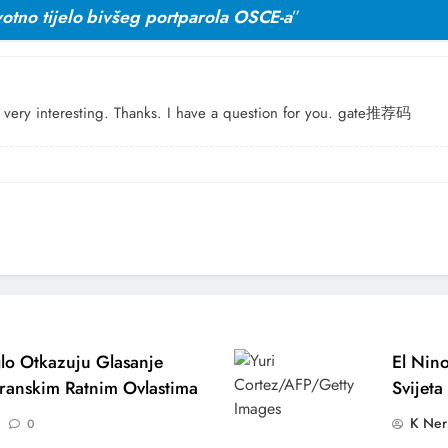
tno tijelo bivšeg portparola OSCE-a
”
very interesting. Thanks. I have a question for you.
gate推荐码
lo Otkazuju Glasanje
El Nino
ranskim Ratnim Ovlastima
Svijeta
K Ner
0