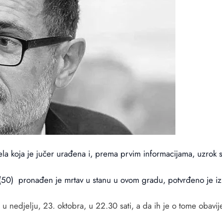
jela koja je jučer urađena i, prema prvim informacijama, uzrok s
 (50) pronađen je mrtav u stanu u ovom gradu, potvrđeno je 
u nedjelju, 23. oktobra, u 22.30 sati, a da ih je o tome obavij