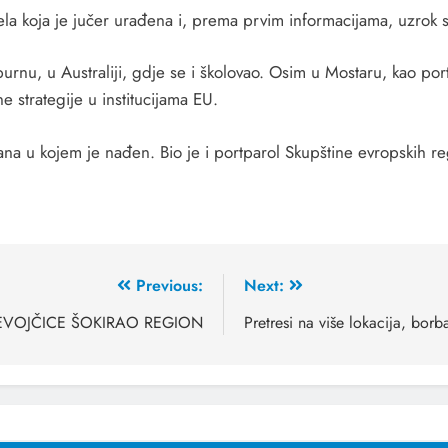
jela koja je jučer urađena i, prema prvim informacijama, uzrok s
lburnu, u Australiji, gdje se i školovao. Osim u Mostaru, kao p
lne strategije u institucijama EU.
ana u kojem je nađen. Bio je i portparol Skupštine evropskih re
Previous:
Next:
JEVOJČICE ŠOKIRAO REGION
Pretresi na više lokacija, bor