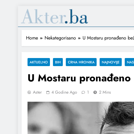
Home
Nekategorisano
U Mostaru pronađeno beži
AKTUELNO
BIH
CRNA HRONIKA
NAJNOVIJE
NA
U Mostaru pronađeno b
Aster
4 Godine Ago
1
2 Mins