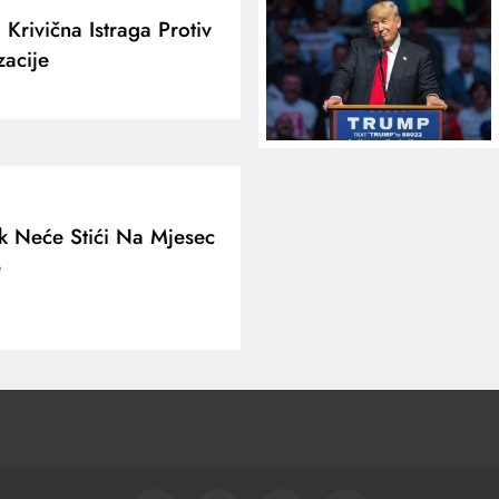
Krivična Istraga Protiv
acije
 Neće Stići Na Mjesec
e