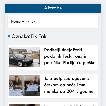
Akter.ba
Home
tik tok
Oznaka:
Tik Tok
Roditelji tinejdžerki
poklonili Teslu, ona im
poručila: Radije ću pješke
Tata potpisao ugovor s
ćerkom da neće imati
momka do 2041. godine