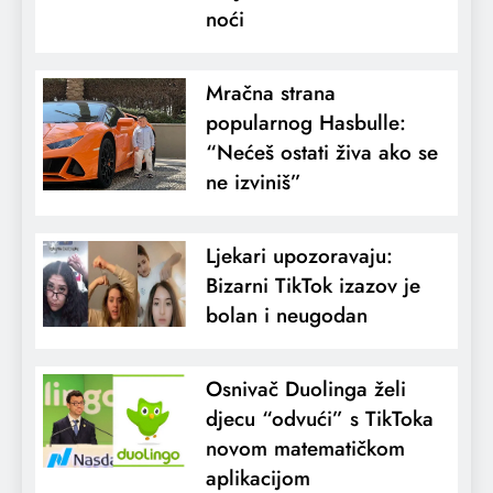
noći
Mračna strana
popularnog Hasbulle:
“Nećeš ostati živa ako se
ne izviniš”
Ljekari upozoravaju:
Bizarni TikTok izazov je
bolan i neugodan
Osnivač Duolinga želi
djecu “odvući” s TikToka
novom matematičkom
aplikacijom