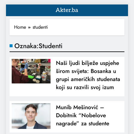
Akter.ba
Home
studenti
Oznaka:
Studenti
Naši ljudi bilježe uspjehe
širom svijeta: Bosanka u
grupi američkih studenata
koji su razvili svoj izum
Munib Mešinović –
Dobitnik “Nobelove
nagrade” za studente