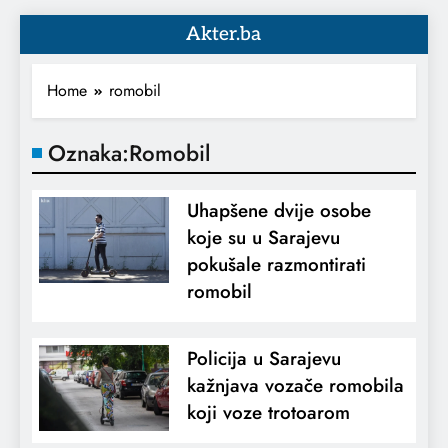
Akter.ba
Home
romobil
Oznaka:
Romobil
Uhapšene dvije osobe
koje su u Sarajevu
pokušale razmontirati
romobil
Policija u Sarajevu
kažnjava vozače romobila
koji voze trotoarom