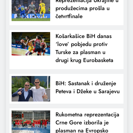
Reprezentacija Ukrajine u
produžecima prošla u
četvrtfinale
Košarkašice BiH danas
‘love’ pobjedu protiv
Turske za plasman u
drugi krug Eurobasketa
BiH: Sastanak i druženje
Peteva i Džeke u Sarajevu
Rukometna reprezentacija
Crne Gore izborila je
plasman na Evropsko