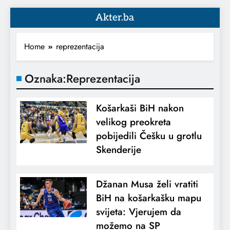
Akter.ba
Home
reprezentacija
Oznaka:
Reprezentacija
Košarkaši BiH nakon
velikog preokreta
pobijedili Češku u grotlu
Skenderije
Džanan Musa želi vratiti
BiH na košarkašku mapu
svijeta: Vjerujem da
možemo na SP