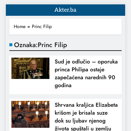
Akter.ba
Home
Princ Filip
Oznaka:
Princ Filip
Sud je odlučio – oporuka
princa Philipa ostaje
zapečaćena narednih 90
godina
Shrvana kraljica Elizabeta
krišom je brisala suze
dok su ljubav njenog
života spuštali u zemlju