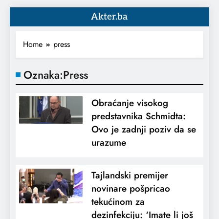
Akter.ba
Home
press
Oznaka:
Press
Obraćanje visokog
predstavnika Schmidta:
Ovo je zadnji poziv da se
urazume
Tajlandski premijer
novinare pošpricao
tekućinom za
dezinfekciju: ‘Imate li još