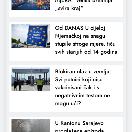
MJERA“ Velika Britanija
„svira kraj“
Od DANAS U cijeloj
Njemačkoj na snagu
stupile stroge mjere, tiču
svih starijih od 14 godina
Blokiran ulaz u zemlju:
Svi putnici koji nisu
vakcinisani čak i s
negatnivnim testom ne
mogu ući?
U Kantonu Sarajevo
proglašena epizoda