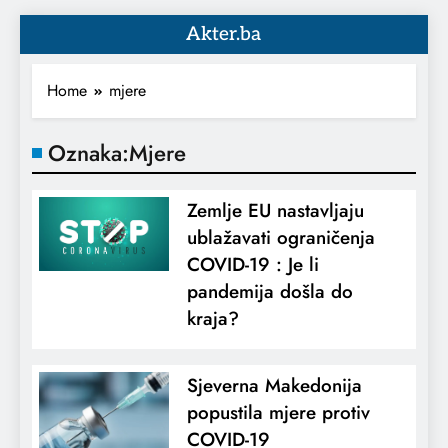
Akter.ba
Home
mjere
Oznaka:
Mjere
Zemlje EU nastavljaju
ublažavati ograničenja
COVID-19 : Je li
pandemija došla do
kraja?
Sjeverna Makedonija
popustila mjere protiv
COVID-19