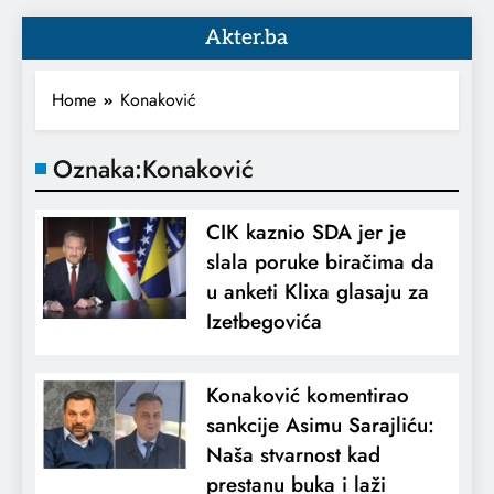
Akter.ba
Home
Konaković
Oznaka:
Konaković
CIK kaznio SDA jer je
slala poruke biračima da
u anketi Klixa glasaju za
Izetbegovića
Konaković komentirao
sankcije Asimu Sarajliću:
Naša stvarnost kad
prestanu buka i laži