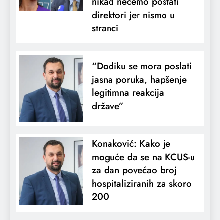
nikad nećemo postati
direktori jer nismo u
stranci
“Dodiku se mora poslati
jasna poruka, hapšenje
legitimna reakcija
države”
Konaković: Kako je
moguće da se na KCUS-u
za dan povećao broj
hospitaliziranih za skoro
200