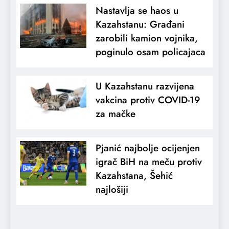
Nastavlja se haos u
Kazahstanu: Građani
zarobili kamion vojnika,
poginulo osam policajaca
U Kazahstanu razvijena
vakcina protiv COVID-19
za mačke
Pjanić najbolje ocijenjen
igrač BiH na meču protiv
Kazahstana, Šehić
najlošiji