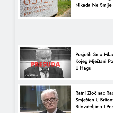
Nikada Ne Smije P
Posjetili Smo Mla
Kojeg Mještani P
U Hagu
Ratni Zločinac R
Smješten U Britan
Silovateljima I Pe