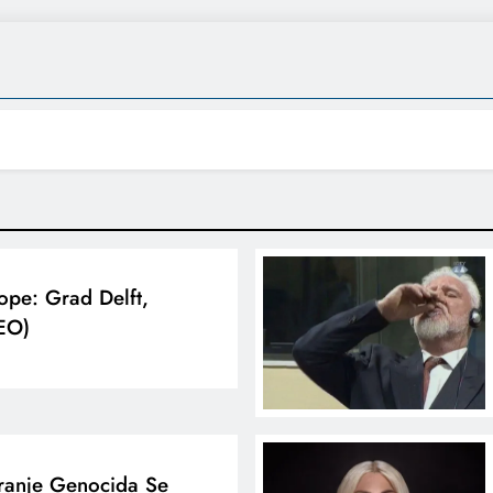
rope: Grad Delft,
EO)
anje Genocida Se