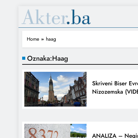
Home
haag
Oznaka:
Haag
Skriveni Biser Ev
Nizozemska (VID
ANALIZA – Negir