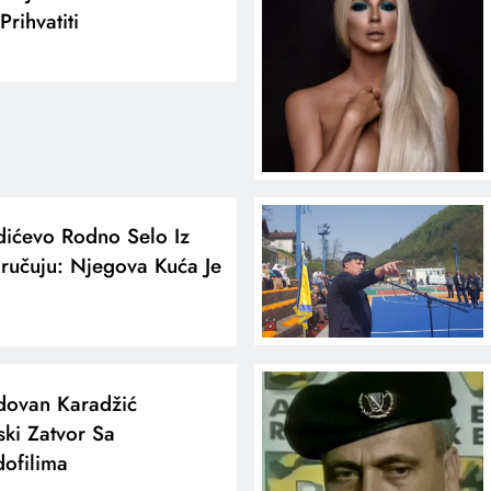
rihvatiti
dićevo Rodno Selo Iz
oručuju: Njegova Kuća Je
adovan Karadžić
ski Zatvor Sa
dofilima