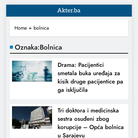
Akter.ba
Home
bolnica
Oznaka:
Bolnica
Drama: Pacijentici
smetala buka uređaja za
kisik druge pacijentice pa
ga isključila
Tri doktora i medicinska
sestra osuđeni zbog
korupcije – Opća bolnica
u Sarajevu