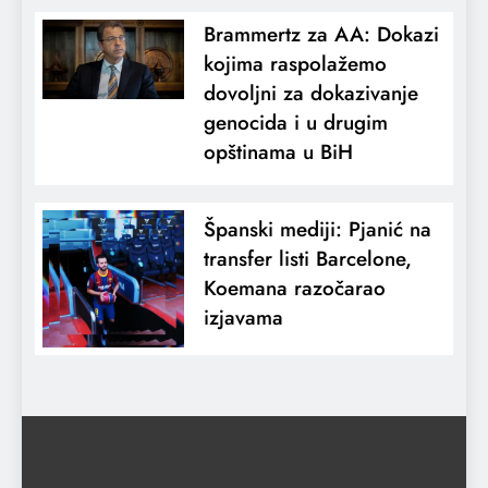
Brammertz za AA: Dokazi
kojima raspolažemo
dovoljni za dokazivanje
genocida i u drugim
opštinama u BiH
Španski mediji: Pjanić na
transfer listi Barcelone,
Koemana razočarao
izjavama