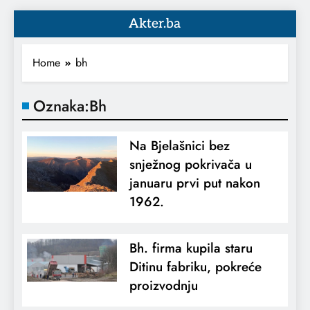
Akter.ba
Home
bh
Oznaka:
Bh
Na Bjelašnici bez
snježnog pokrivača u
januaru prvi put nakon
1962.
Bh. firma kupila staru
Ditinu fabriku, pokreće
proizvodnju