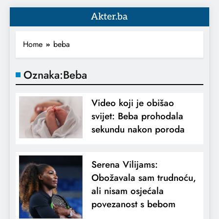
Akter.ba
Home
beba
Oznaka:
Beba
Video koji je obišao
svijet: Beba prohodala
sekundu nakon poroda
Serena Vilijams:
Obožavala sam trudnoću,
ali nisam osjećala
povezanost s bebom