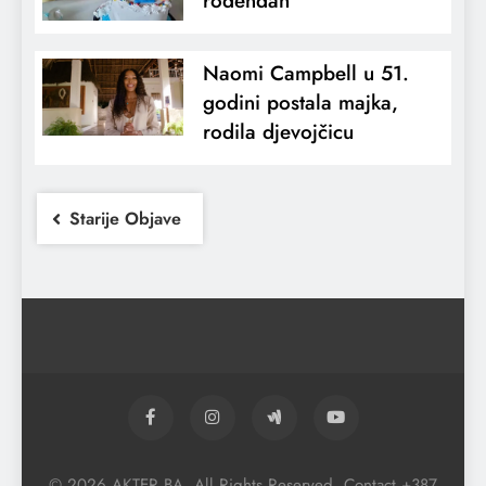
rođendan
Naomi Campbell u 51.
godini postala majka,
rodila djevojčicu
Starije Objave
© 2026 AKTER.BA. All Rights Reserved. Contact +387