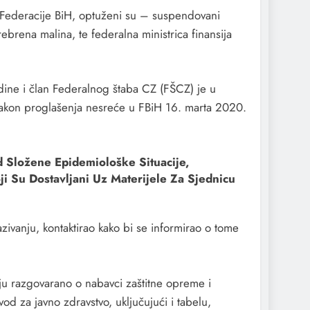
Federacije BiH, optuženi su – suspendovani
ebrena malina, te federalna ministrica finansija
dine i član Federalnog štaba CZ (FŠCZ) je u
e nakon proglašenja nesreće u FBiH 16. marta 2020.
d Složene Epidemiološke Situacije,
i Su Dostavljani Uz Materijele Za Sjednicu
zivanju, kontaktirao kako bi se informirao o tome
ju razgovarano o nabavci zaštitne opreme i
od za javno zdravstvo, uključujući i tabelu,