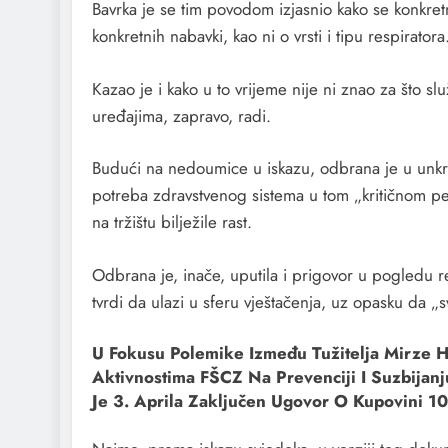
Bavrka je se tim povodom izjasnio kako se konkre
konkretnih nabavki, kao ni o vrsti i tipu respiratora
Kazao je i kako u to vrijeme nije ni znao za što s
uređajima, zapravo, radi.
Budući na nedoumice u iskazu, odbrana je u unkrsno
potreba zdravstvenog sistema u tom „kritičnom per
na tržištu bilježile rast.
Odbrana je, inače, uputila i prigovor u pogledu r
tvrdi da ulazi u sferu vještačenja, uz opasku da „s
U Fokusu Polemike Između Tužitelja Mirze 
Aktivnostima FŠCZ Na Prevenciji I Suzbijanj
Je 3. Aprila Zaključen Ugovor O Kupovini 10