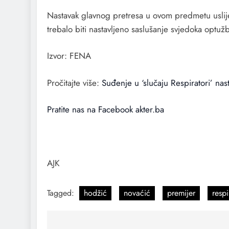
Nastavak glavnog pretresa u ovom predmetu uslije
trebalo biti nastavljeno saslušanje svjedoka optuž
Izvor: FENA
Pročitajte više:
Suđenje u ‘slučaju Respiratori’ n
Pratite nas na Facebook akter.ba
suđenje suđenje suđenje
suđenje
suđenje
AJK
Tagged:
hodžić
novaćić
premijer
respi