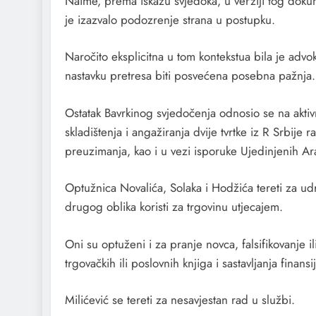
Naime, prema iskazu svjedoka, u verziji tog doku
je izazvalo podozrenje strana u postupku.
Naročito eksplicitna u tom kontekstua bila je advok
nastavku pretresa biti posvećena posebna pažnja.
Ostatak Bavrkinog svjedočenja odnosio se na aktiv
skladištenja i angažiranja dvije tvrtke iz R Srbije
preuzimanja, kao i u vezi isporuke Ujedinjenih Ara
Optužnica Novalića, Solaka i Hodžića tereti za udru
drugog oblika koristi za trgovinu utjecajem.
Oni su optuženi i za pranje novca, falsifikovanje i
trgovačkih ili poslovnih knjiga i sastavljanja finansij
Milićević se tereti za nesavjestan rad u službi.