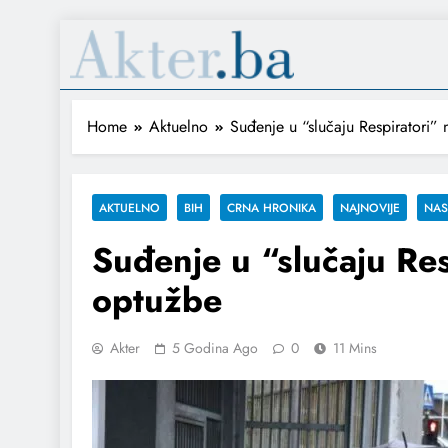
Home
Aktuelno
Suđenje u “slučaju Respiratori” 
AKTUELNO
BIH
CRNA HRONIKA
NAJNOVIJE
NA
Suđenje u “slučaju Res
optužbe
Akter
5 Godina Ago
0
11 Mins