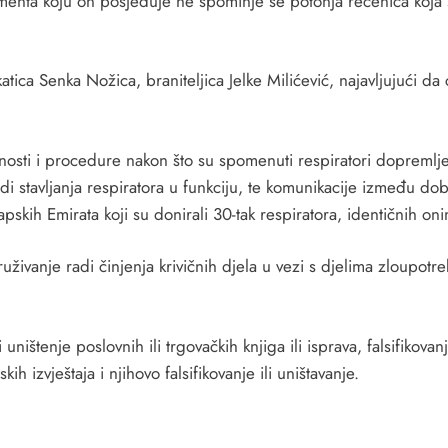
menta koju on posjeduje ne spominje se potonja rečenica koja s
atica Senka Nožica, braniteljica Jelke Milićević, najavljujući da 
nosti i procedure nakon što su spomenuti respiratori dopremljen
 radi stavljanja respiratora u funkciju, te komunikacije između do
pskih Emirata koji su donirali 30-tak respiratora, identičnih oni
živanje radi činjenja krivičnih djela u vezi s djelima zloupotre
li uništenje poslovnih ili trgovačkih knjiga ili isprava, falsifik
skih izvještaja i njihovo falsifikovanje ili uništavanje.