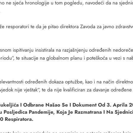
tno ne sjeća hronologije u tom pogledu, navodeći da na sjedni
.
luže resporatori te da je pitao direktora Zavoda za javno zdrav
m ispitivanju insistirala na razjašnjenju određenih nedorečenos
iodu“, te situacije na globalnom planu i poteškoća u vezi s nab
elevantnosti određenih dokaza optužbe, kao i na način direktnog
vjedok nije vještak“, te da nije kvalificiran za davanje određene
Hukeljića I Odbrane Našao Se I Dokument Od 3. Aprila 
u Posljedica Pandemije, Koja Je Razmatrana I Na Sjednic
0 Respiratora.