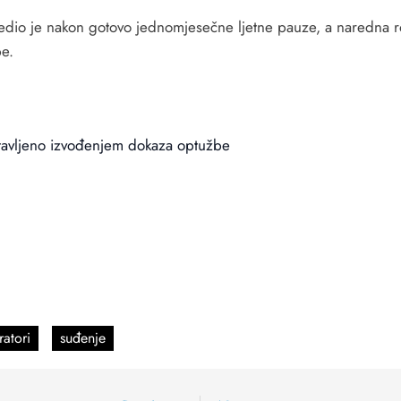
dio je nakon gotovo jednomjesečne ljetne pauze, a naredna ro
be.
astavljeno izvođenjem dokaza optužbe
ratori
suđenje