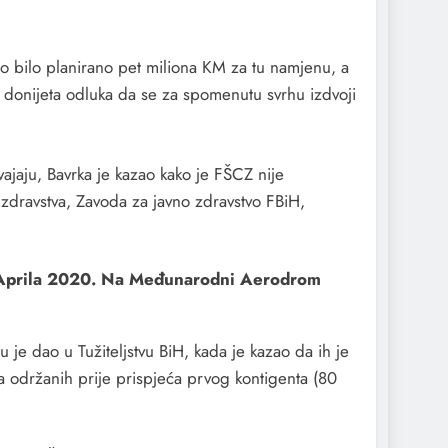
no bilo planirano pet miliona KM za tu namjenu, a
e donijeta odluka da se za spomenutu svrhu izdvoji
vajaju, Bavrka je kazao kako je FŠCZ nije
 zdravstva, Zavoda za javno zdravstvo FBiH,
 Aprila 2020. Na Međunarodni Aerodrom
 je dao u Tužiteljstvu BiH, kada je kazao da ih je
a održanih prije prispjeća prvog kontigenta (80