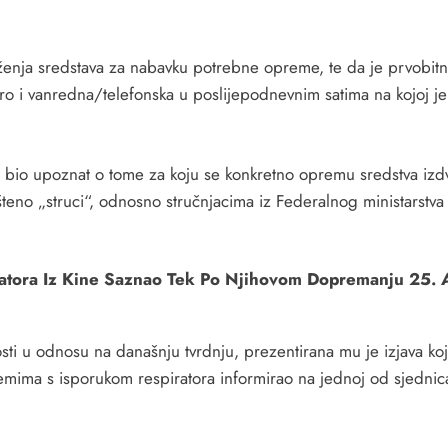
aženja sredstava za nabavku potrebne opreme, te da je prvobit
tro i vanredna/telefonska u poslijepodnevnim satima na kojoj j
i je bio upoznat o tome za koju se konkretno opremu sredstva izd
šteno „struci“, odnosno stručnjacima iz Federalnog ministarstva
ratora Iz Kine Saznao Tek Po Njihovom Dopremanju 25.
osti u odnosu na današnju tvrdnju, prezentirana mu je izjava koju
lemima s isporukom respiratora informirao na jednoj od sjednic