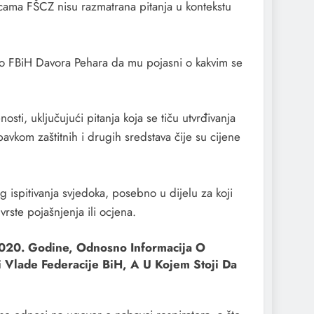
cama FŠCZ nisu razmatrana pitanja u kontekstu
stvo FBiH Davora Pehara da mu pojasni o kakvim se
ti, uključujući pitanja koja se tiču utvrđivanja
avkom zaštitnih i drugih sredstava čije su cijene
 ispitivanja svjedoka, posebno u dijelu za koji
 vrste pojašnjenja ili ocjena.
2020. Godine, Odnosno Informacija O
i Vlade Federacije BiH, A U Kojem Stoji Da