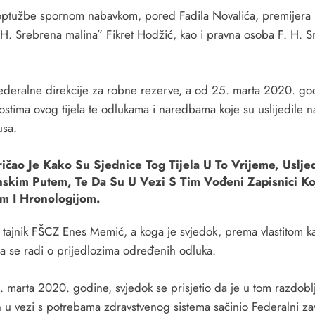
optužbe spornom nabavkom, pored Fadila Novalića, premijera 
 H. Srebrena malina” Fikret Hodžić, kao i pravna osoba F. H. Sr
Federalne direkcije za robne rezerve, a od 25. marta 2020. go
nostima ovog tijela te odlukama i naredbama koje su uslijedil
usa.
čao Je Kako Su Sjednice Tog Tijela U To Vrijeme, Uslje
skim Putem, Te Da Su U Vezi S Tim Vođeni Zapisnici Koj
m I Hronologijom.
o tajnik FŠCZ Enes Memić, a koga je svjedok, prema vlastitom ka
da se radi o prijedlozima određenih odluka.
. marta 2020. godine, svjedok se prisjetio da je u tom razdobl
n u vezi s potrebama zdravstvenog sistema sačinio Federalni zav