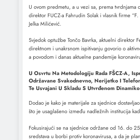
U ovom predmetu, a u vezi sa, prema tvrdnjama 
direktor FUCZ-a Fahrudin Solak i vlasnik firme “F.
Jelka Milićević.
Svjedok optužbe Tončo Bavrka, aktuelni direktor 
direktnom i unakrsnom ispitivanju govorio o aktiv
a povodom i danas aktuelne pandemije koronavir
U Osvrtu Na Metodologiju Rada FŠCZ-A, Ispri
Održavane Svakodnevno, Nerijetko I Telefon
Te Usvajani U Skladu S Utvrđenom Dinamiko
Dodao je kako je materijale za sjednice dostavlja
što je usaglašeno između nadležnih institucija ka
Fokusirajući se na sjednice održane od 16. do 25
sredstava u borbi protiv koronavirusa, a da je pla