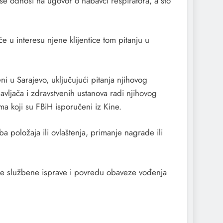
e odnosi na ugovor o nabavci respiratora, a što
će u interesu njene klijentice tom pitanju u
i u Sarajevo, uključujući pitanja njihovog
bavljača i zdravstvenih ustanova radi njihovog
ma koji su FBiH isporučeni iz Kine.
ba položaja ili ovlaštenja, primanje nagrade ili
ovanje službene isprave i povredu obaveze vođenja