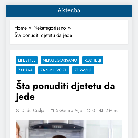
Akter.ba
Home
Nekategorisano
Šta ponuditi djetetu da jede
LIFESTYLE
NEKATEGORISANO
RODITELJI
ZABAVA
ZANIMLJIVOSTI
ZDRAVLJE
Šta ponuditi djetetu da
jede
Dado Cesljar
5 Godina Ago
0
2 Mins