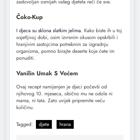
zadovoljan osmijeh vašeg djeteta reći će sve.
Čoko-Kup
I djeca su sklona slatkim jelima
. Kako biste ih u toj
osjetljivoj dobi, osim izvrsnim okusom opskrbili i
hranjivim sastojcima potrebnim za izgradnju
organizma, pomno birajte deserte koje ćete im
ponuditi.
Vanilin Umak S Voćem
Ovaj recept namijenjen je djeci počevši od
njihovog 10. mjeseca, obično mu ne odole ni
mama, ni tata. Zato uvijek pripremite veću
količinu.
Tagged:
djete
hrana