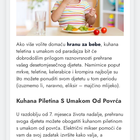
Ako više volite domaću
hranu za bebe
, kuhana
teletina s umakom od paradajza bit će
dobrodošlim prilogom raznovrsnosti prehrane
vašeg desetomjesečnog djeteta. Namirnice poput
mrkve, teletine, kelerabice i krompira najbolje su
što možete ponuditi svom djetetu u tom periodu
(izuzmemo li, naravno, eliksir – majčino mlijeko).
Kuhana Piletina S Umakom Od Povrća
U razdoblju od 7. mjeseca života nadalje, prehranu
svoga djeteta možete obogatiti kuhanom piletinom
s umakom od povrća. Električni mikser pomoći će
vam da svoj zadatak izvršite kako valja, a