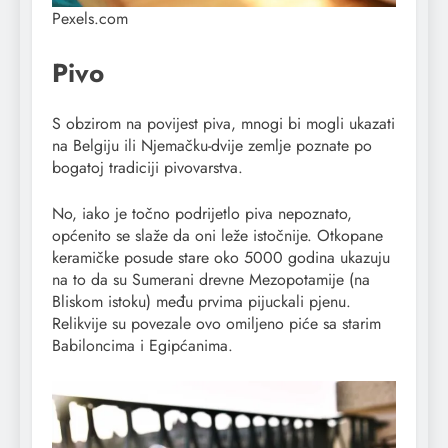
Pexels.com
Pivo
S obzirom na povijest piva, mnogi bi mogli ukazati
na Belgiju ili Njemačku-dvije zemlje poznate po
bogatoj tradiciji pivovarstva.
No, iako je točno podrijetlo piva nepoznato,
općenito se slaže da oni leže istočnije. Otkopane
keramičke posude stare oko 5000 godina ukazuju
na to da su Sumerani drevne Mezopotamije (na
Bliskom istoku) među prvima pijuckali pjenu.
Relikvije su povezale ovo omiljeno piće sa starim
Babiloncima i Egipćanima.