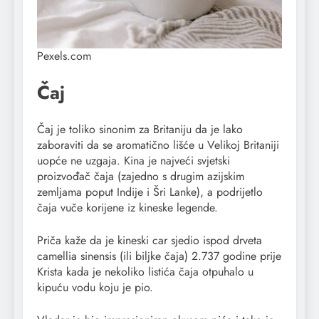
Pexels.com
Čaj
Čaj je toliko sinonim za Britaniju da je lako
zaboraviti da se aromatično lišće u Velikoj Britaniji
uopće ne uzgaja. Kina je najveći svjetski
proizvođač čaja (zajedno s drugim azijskim
zemljama poput Indije i Šri Lanke), a podrijetlo
čaja vuče korijene iz kineske legende.
Priča kaže da je kineski car sjedio ispod drveta
camellia sinensis (ili biljke čaja) 2.737 godine prije
Krista kada je nekoliko listića čaja otpuhalo u
kipuću vodu koju je pio.