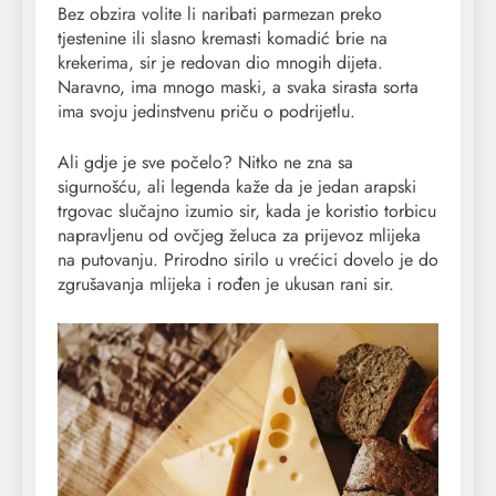
Bez obzira volite li naribati parmezan preko
tjestenine ili slasno kremasti komadić brie na
krekerima, sir je redovan dio mnogih dijeta.
Naravno, ima mnogo maski, a svaka sirasta sorta
ima svoju jedinstvenu priču o podrijetlu.
Ali gdje je sve počelo? Nitko ne zna sa
sigurnošću, ali legenda kaže da je jedan arapski
trgovac slučajno izumio sir, kada je koristio torbicu
napravljenu od ovčjeg želuca za prijevoz mlijeka
na putovanju. Prirodno sirilo u vrećici dovelo je do
zgrušavanja mlijeka i rođen je ukusan rani sir.