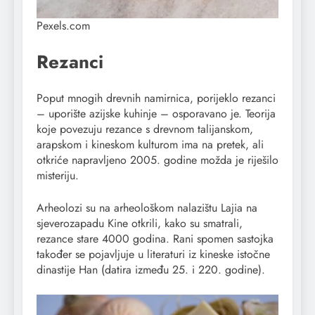
Pexels.com
Rezanci
Poput mnogih drevnih namirnica, porijeklo rezanci
– uporište azijske kuhinje – osporavano je. Teorija
koje povezuju rezance s drevnom talijanskom,
arapskom i kineskom kulturom ima na pretek, ali
otkriće napravljeno 2005. godine možda je riješilo
misteriju.
Arheolozi su na arheološkom nalazištu Lajia na
sjeverozapadu Kine otkrili, kako su smatrali,
rezance stare 4000 godina. Rani spomen sastojka
također se pojavljuje u literaturi iz kineske istočne
dinastije Han (datira između 25. i 220. godine).