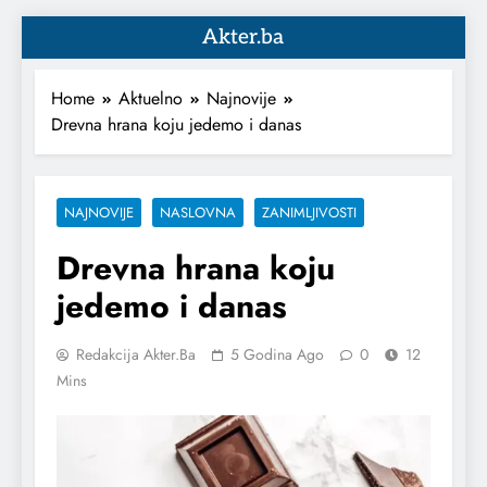
Akter.ba
Home
Aktuelno
Najnovije
Drevna hrana koju jedemo i danas
NAJNOVIJE
NASLOVNA
ZANIMLJIVOSTI
Drevna hrana koju
jedemo i danas
Redakcija Akter.ba
5 Godina Ago
0
12
Mins