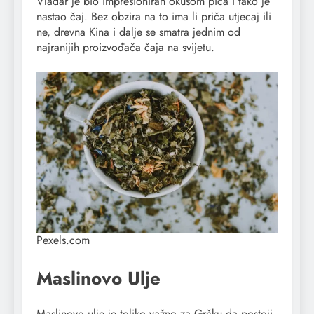
Vladar je bio impresioniran okusom pića i tako je
nastao čaj. Bez obzira na to ima li priča utjecaj ili
ne, drevna Kina i dalje se smatra jednim od
najranijih proizvođača čaja na svijetu.
Pexels.com
Maslinovo Ulje
Maslinovo ulje je toliko važno za Grčku da postoji