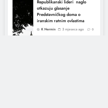
Republikanski lideri naglo
otkazuju glasanje
Predstavničkog doma o
iranskim ratnim ovlastima
K Nermin
3 mjeseca ago
0
El Nino utiče na živote stotina miliona
ljudi širom svijeta