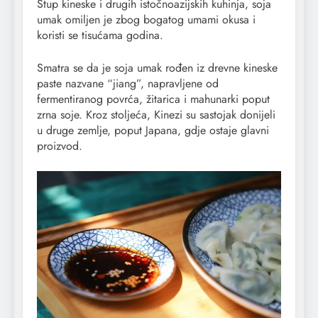
Stup kineske i drugih istočnoazijskih kuhinja, soja
umak omiljen je zbog bogatog umami okusa i
koristi se tisućama godina.
Smatra se da je soja umak rođen iz drevne kineske
paste nazvane “jiang”, napravljene od
fermentiranog povrća, žitarica i mahunarki poput
zrna soje. Kroz stoljeća, Kinezi su sastojak donijeli
u druge zemlje, poput Japana, gdje ostaje glavni
proizvod.