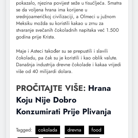
pokazalo, njezina povijest seže u tisućljeća. Smatra
se da voljena hrana ima korijene u
srednjoameričkoj civilizaciji, a Olmeci u južnom
Meksiku možda su koristili kakao u zrnu za
stvaranje svečanih čokoladnih napitaka već 1.500
godina prije Krista.
Maje i Asteci također su se prepustili i slavili
čokoladu, pa čak su je koristili i kao oblik valute.
Današnja industrija drevne čokolade i kakaa vrijedi
više od 40 milijardi dolara.
PROČITAJTE VIŠE:
Hrana
Koju Nije Dobro
Konzumirati Prije Plivanja
Tagged:
cokolada
drevna
food