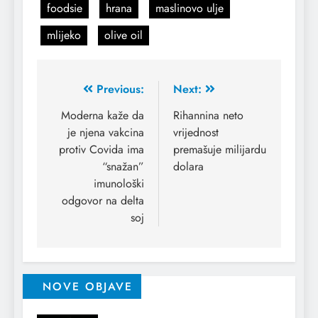
foodsie
hrana
maslinovo ulje
mlijeko
olive oil
Previous:
Next:
Moderna kaže da
Rihannina neto
je njena vakcina
vrijednost
protiv Covida ima
premašuje milijardu
“snažan”
dolara
imunološki
odgovor na delta
soj
NOVE OBJAVE