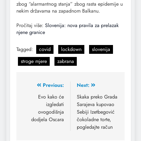
zbog “alarmantnog stanja” zbog rasta epidemije u
nekim državama na zapadnom Balkanu.
Pročitaj više:
Slovenija: nova pravila za prelazak
njene granice
Tagged:
covid
lockdown
slovenija
stroge mjere
zabrana
Previous:
Next:
Evo kako će
Skaka preko Grada
izgledati
Sarajeva kupovao
ovogodišnja
Sebiji Izetbegović
dodjela Oscara
čokoladne torte,
pogledajte račun