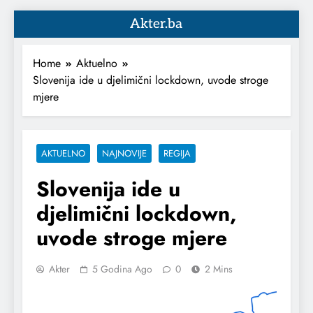
Akter.ba
Home
Aktuelno
Slovenija ide u djelimični lockdown, uvode stroge
mjere
AKTUELNO
NAJNOVIJE
REGIJA
Slovenija ide u
djelimični lockdown,
uvode stroge mjere
Akter
5 Godina Ago
0
2 Mins