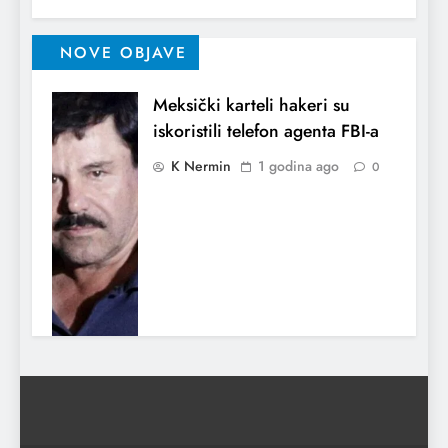
NOVE OBJAVE
Meksički karteli hakeri su
iskoristili telefon agenta FBI-a
K Nermin
1 godina ago
0
Indija potvrdila da je napala
Pakistan
K Nermin
1 godina ago
0