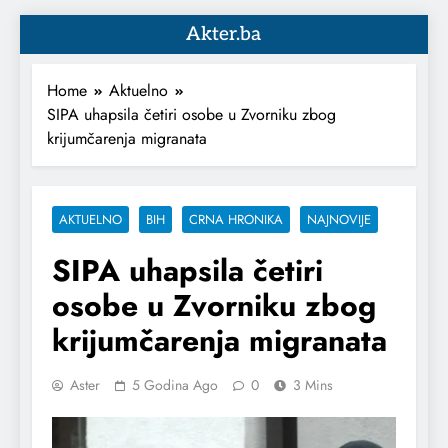
Akter.ba
Home
Aktuelno
SIPA uhapsila četiri osobe u Zvorniku zbog
krijumčarenja migranata
AKTUELNO
BIH
CRNA HRONIKA
NAJNOVIJE
SIPA uhapsila četiri
osobe u Zvorniku zbog
krijumčarenja migranata
Aster
5 Godina Ago
0
3 Mins