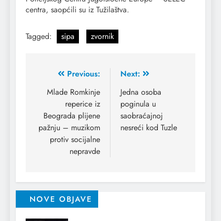
centra, saopćili su iz Tužilaštva.
Tagged:
sipa
zvornik
Previous:
Next:
Mlade Romkinje
Jedna osoba
reperice iz
poginula u
Beograda plijene
saobraćajnoj
pažnju – muzikom
nesreći kod Tuzle
protiv socijalne
nepravde
NOVE OBJAVE