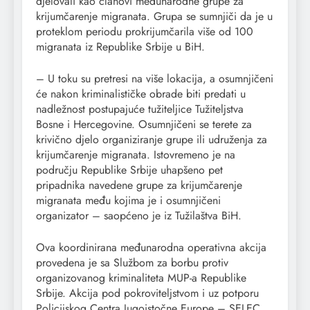
djelovali kao članovi međunarodne grupe za
krijumčarenje migranata. Grupa se sumnjiči da je u
proteklom periodu prokrijumčarila više od 100
migranata iz Republike Srbije u BiH.
– U toku su pretresi na više lokacija, a osumnjičeni
će nakon kriminalističke obrade biti predati u
nadležnost postupajuće tužiteljice Tužiteljstva
Bosne i Hercegovine. Osumnjičeni se terete za
krivično djelo organiziranje grupe ili udruženja za
krijumčarenje migranata. Istovremeno je na
području Republike Srbije uhapšeno pet
pripadnika navedene grupe za krijumčarenje
migranata među kojima je i osumnjičeni
organizator – saopćeno je iz Tužilaštva BiH.
Ova koordinirana međunarodna operativna akcija
provedena je sa Službom za borbu protiv
organizovanog kriminaliteta MUP-a Republike
Srbije. Akcija pod pokroviteljstvom i uz potporu
Policijskog Centra Jugoistočne Europe – SELEC