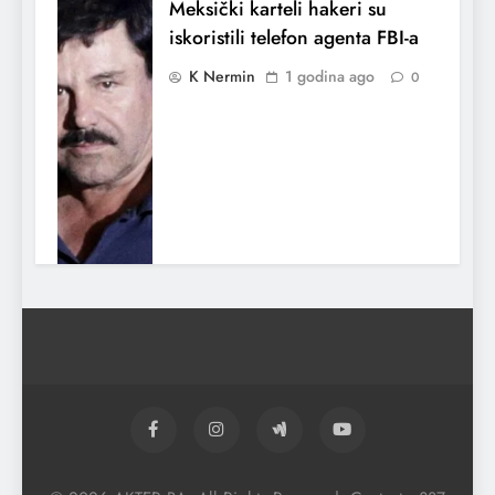
Meksički karteli hakeri su
iskoristili telefon agenta FBI-a
K Nermin
1 godina ago
0
Indija potvrdila da je napala
Pakistan
K Nermin
1 godina ago
0